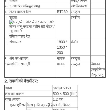
४
चालक
सर्वोट्रोनिक्स
५
Z अक्ष पेंच मॉड्यूल समूह
सशक्तिकरण
६
लेजर काटने सिर
BT230
रायटूल
।
शुद्धता
हायविन
रैखिक गाइड रेल
।
संगमरमर
1800 *
शेडोंग
1350 *
200
९
अंग का आवरण
मानक
रायटूल
१०
मशीनिंग सामग्री
मानक
रायटूल
विमानन
एल्यूमीनियम
मिश्र धातु
2. तकनीकी पैरामीटर:
नमूना
आरएल 5050
काम का आकार
500 × 500 (मिमी)
मैक्स।त्वरण
1.2 ग्रा
एक्स एक्सिस
मैक्स।गति बढ़ रही है
60 मी / मिनट