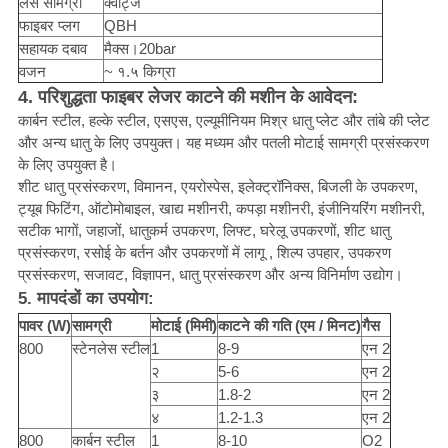
लेंस सामग्री
क्वार्ट्ज
फाइबर प्लग
QBH
सहायक दबाव
मैक्स।20bar
वजन
~ १.५ किग्रा
4. परिशुद्धता फाइबर लेजर काटने की मशीन के आवेदन:
कार्बन स्टील, हल्के स्टील, एसएस, एल्यूमीनियम मिश्र धातु प्लेट और तांबे की प्लेट
और अन्य धातु के लिए उपयुक्त। यह मध्यम और पतली मोटाई सामग्री प्रसंस्करण
के लिए उपयुक्त है।
शीट धातु प्रसंस्करण, विमानन, एयरोस्पेस, इलेक्ट्रॉनिक्स, बिजली के उपकरण,
ट्यूब फिटिंग, ऑटोमोबाइल, खाद्य मशीनरी, कपड़ा मशीनरी, इंजीनियरिंग मशीनरी,
सटीक भागों, जहाजों, धातुकर्म उपकरण, लिफ्ट, घरेलू उपकरणों, शीट धातु
प्रसंस्करण, रसोई के बर्तन और उपकरणों में लागू , शिल्प उपहार, उपकरण
प्रसंस्करण, सजावट, विज्ञापन, धातु प्रसंस्करण और अन्य विनिर्माण उद्योग।
5. मापदंडों का उपयोग:
पावर (W)
सामग्री
मोटाई (मिमी)
काटने की गति (एम / मिनट)
गैस
800
स्टेनलेस स्टील
1
8-9
एन 2
२
5-6
एन 2
३
1.8-2
एन 2
४
1.2-1.3
एन 2
800
कार्बन स्टील
1
8-10
O2