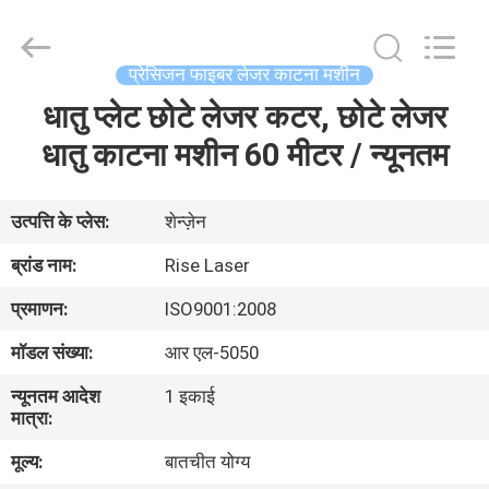
-
2026
Riselaser
Technology
Co.,
प्रेसिजन फाइबर लेजर काटना मशीन
Ltd.
All
Rights
धातु प्लेट छोटे लेजर कटर, छोटे लेजर
घर
Reserved.
धातु काटना मशीन 60 मीटर / न्यूनतम
उत्पादों
उत्पत्ति के प्लेस:
शेन्ज़ेन
वीआर
ब्रांड नाम:
Rise Laser
शो
प्रमाणन:
ISO9001:2008
मॉडल संख्या:
आर एल-5050
हमारे
न्यूनतम आदेश
1 इकाई
बारे
मात्रा:
में
मूल्य:
बातचीत योग्य