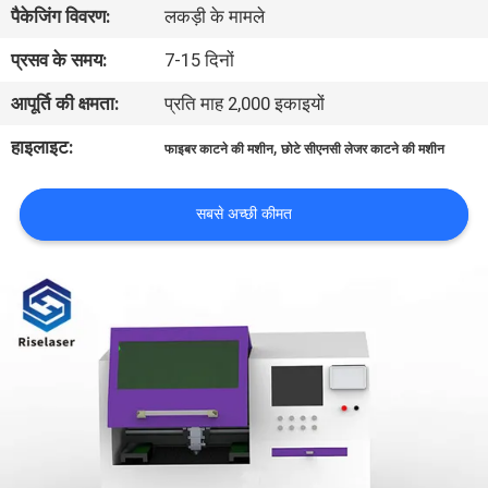
पैकेजिंग विवरण:
लकड़ी के मामले
कारखाना
भ्रमण
प्रसव के समय:
7-15 दिनों
आपूर्ति की क्षमता:
प्रति माह 2,000 इकाइयों
गुणवत्ता
हाइलाइट:
,
फाइबर काटने की मशीन
छोटे सीएनसी लेजर काटने की मशीन
नियंत्रण
सबसे अच्छी कीमत
संपर्क
करें
एक
उद्धरण
की
विनती