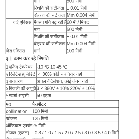
मार्ग
500 मिमी
स्थिति की सटीकता
± 0.01 मिमी
दोहराव की सटीकता
Mm 0.004 मिमी
वाई एक्सिस
मैक्स।गति बढ़ रही है
60 मी / मिनट
मार्ग
500 मिमी
स्थिति की सटीकता
± 0.01 मिमी
दोहराव की सटीकता
Mm 0.004 मिमी
जेड एक्सिस
मार्ग
100 मिमी
३।
काम कर रहे
स्थिति
1
वर्किंग टेम्परेचर
-10 ℃ 10 45 ℃
२
रिलेटेड ह्यूमिडिटी
＜ 90% कोई संघनित्र नहीं
३
वातावरण
अच्छा वेंटिलेशन, कोई कंपन नहीं
४
बिजली की आपूर्ति
3 × 380V ± 10% 220V ± 10%
५
ऊर्जा आवृत्ती
50 हर्ट्ज
मद
पैरामीटर
collimation
100 मिमी
फोकस
125 मिमी
ऑप्टिकल एपर्चर
25 मिमी
नोजल (एकल)
: 0.8 / 1.0 / 1.5 / 2.0 / 2.5 / 3.0 / 3.5 / 4.0 मिमी