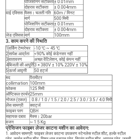
पोजिशनिंग सटीकता
± 0.01mm
दोहराव सटीकता
± 0.004mm
वाई एक्सिस
मैक्स।
चलती गति
60m / मिनट
मार्ग
500 मिमी
पोजिशनिंग सटीकता
± 0.01mm
दोहराव सटीकता
± 0.004mm
जेड एक्सिस
मार्ग
100mm
3. काम करने की स्थिति
1
वर्किंग टेम्परेचर
-10 ℃ ~ 45 ℃
2
सापेक्ष आर्द्रता
<90% कोई कंडेनसर नहीं
3
वातावरण
अच्छा वेंटिलेशन, कोई कंपन नहीं
4
बिजली की आपूर्ति
3 × 380V ± 10% 220V ± 10%
5
ऊर्जा आवृत्ती
50 हर्ट्ज
मद
पैरामीटर
collimation
100mm
फोकस
125 मिमी
ऑप्टिकल एपर्चर
25mm
नोजल (एकल)
: 0.8 / 1.0 / 1.5 / 2.0 / 2.5 / 3.0 / 3.5 / 4.0 मिमी
लेंस सामग्री
क्वार्ट्ज
फाइबर प्लग
QBH
सहायक दबाव
मैक्स।
20bar
वजन
~ 1.5 Kg
प्रेसिजन फाइबर लेजर काटना मशीन का आवेदन:
1. आवेदन सामग्री: फाइबर लेजर काटना उपकरण स्टेनलेस स्टील शीट, हल्के स्टील
प्लेट, कार्बन स्टील शीट, मिश्र धातु इस्पात प्लेट, स्प्रिंग स्टील शीट, आयरन प्लेट, जस्ती