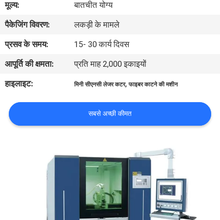
मूल्य:
बातचीत योग्य
कारखाना
पैकेजिंग विवरण:
लकड़ी के मामले
भ्रमण
प्रसव के समय:
15- 30 कार्य दिवस
गुणवत्ता
आपूर्ति की क्षमता:
प्रति माह 2,000 इकाइयों
नियंत्रण
हाइलाइट:
,
मिनी सीएनसी लेजर कटर
फाइबर काटने की मशीन
संपर्क
सबसे अच्छी कीमत
करें
एक
उद्धरण
की
विनती