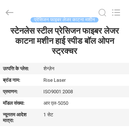
-
2026
Riselaser
Technology
Co.,
प्रेसिजन फाइबर लेजर काटना मशीन
Ltd.
All
Rights
स्टेनलेस स्टील प्रेसिजन फाइबर लेजर
घर
Reserved.
काटना मशीन हाई स्पीड बॉल ओपन
उत्पादों
स्ट्रक्चर
वीआर
उत्पत्ति के प्लेस:
शेन्ज़ेन
शो
ब्रांड नाम:
Rise Laser
प्रमाणन:
ISO9001:2008
हमारे
मॉडल संख्या:
आर एल-5050
बारे
न्यूनतम आदेश
1 सेट
में
मात्रा: