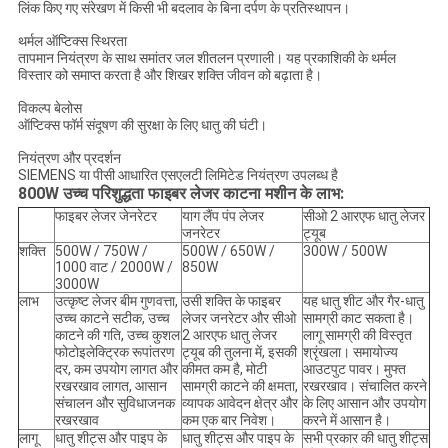
लिंक किए गए संरेखण में किसी भी बदलाव के बिना दर्पण के प्रतिस्थापन।
थर्मल ऑप्टिक्स स्थिरता
तापमान नियंत्रण के साथ समांतर जल शीतलन प्रणाली।
यह प्रकाशिकी के थर्मल
विस्तार को समाप्त करता है और शिखर शक्ति जीवन को बढ़ाता है।
विकल्प बेलोस
ऑप्टिक्स फॉर्म संदूषण की सुरक्षा के लिए धातु की घंटी।
नियंत्रण और प्रदर्शन
SIEMENS या पीसी आधारित एसएलटी लिमिटेड नियंत्रण उपलब्ध है
800W उच्च परिशुद्धता फाइबर लेजर काटना मशीन के लाभ:
फाइबर लेजर जेनरेटर
याग लैंप पंप लेजर
सीओ 2 आरएफ धातु लेजर
जनरेटर
ट्यूब
शक्ति
500W / 750W /
500W / 650W /
300W / 500W
1000 वाट / 2000W /
850W
3000W
लाभ
उत्कृष्ट लेजर बीम गुणवत्ता,
उसी शक्ति के फाइबर
यह धातु शीट और गैर-धातु
उच्च काटने सटीक, उच्च
लेजर जनरेटर और सीओ
सामग्री काट सकता है।
काटने की गति, उच्च कुशल
2 आरएफ धातु लेजर
लागू सामग्री की विस्तृत
फोटोइलेक्ट्रिक रूपांतरण
ट्यूब की तुलना में, इसकी
श्रृंखला।
समायोज्य
दर, कम उपयोग लागत और
कीमत कम है, मोटी
आउटपुट पावर।
मुफ्त
रखरखाव लागत, आसान
सामग्री काटने की क्षमता,
रखरखाव।
संचालित करने
संचालन और सुविधाजनक
व्यापक आवेदन क्षेत्र और
के लिए आसान और उपयोग
रखरखाव
कम एक बार निवेश।
करने में आसान है।
लागू
धातु शीट्स और पाइप के
धातु शीट्स और पाइप के
सभी प्रकार की धातु शीट्स