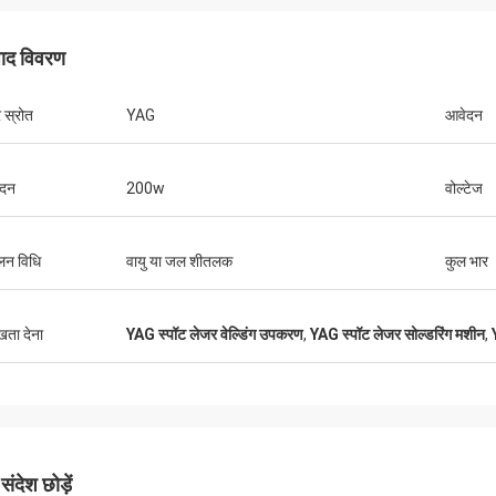
पाद विवरण
 स्रोत
YAG
आवेदन
ादन
200w
वोल्टेज
लन विधि
वायु या जल शीतलक
कुल भार
ुखता देना
YAG स्पॉट लेजर वेल्डिंग उपकरण
,
YAG स्पॉट लेजर सोल्डरिंग मशीन
,
Stefano
गुस्तावो
ूत लग रहा है ... अच्छी तरह से बनाया गया है ..
पैकेजिंग के लिए धन्यवाद। आपके 
डिज़ाइन किए गए हैं और सावधानी स
ंदेश छोड़ें