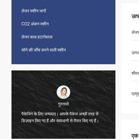
लेजर मशीन भागों
उत्
CO2 अंकन मशीन
लेजर
लेजर बाधा हटानेवाला
सोने की जाँच करने वाली मशीन
उत्प
शीत
प्रम
विजेता
मशीन मजब
धन्यवाद, ज़ो।
जैसे!
एक स