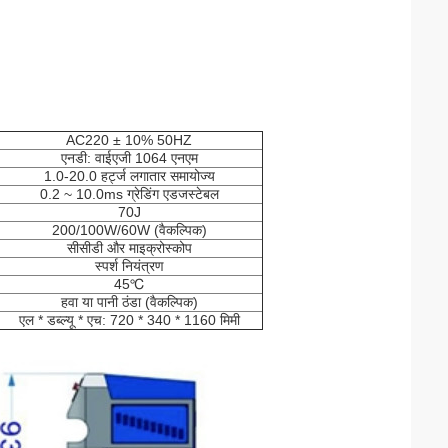
AC220 ± 10% 50HZ
एनडी: वाईएजी 1064 एनएम
1.0-20.0 हर्ट्ज लगातार समायोज्य
0.2 ~ 10.0ms ग्रेडिंग एडजस्टेबल
70J
200/100W/60W (वैकल्पिक)
सीसीडी और माइक्रोस्कोप
स्पर्श नियंत्रण
45℃
हवा या पानी ठंडा (वैकल्पिक)
एल * डब्ल्यू * एच: 720 * 340 * 1160 मिमी