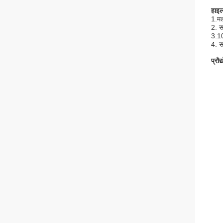
हाइ
1.मल
2. स
3.10
4. स
प्रौद