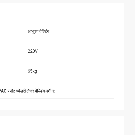
आभूषण वेल्डिंग
220V
65kg
YAG स्पॉट ज्वेलरी लेजर वेल्डिंग मशीन:
पैकेज अच्छी तरह से
े तैयार किए गए हैं।