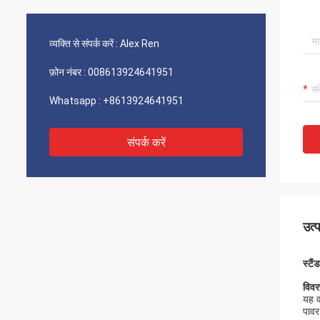
व्यक्ति से संपर्क करें :
Alex Ren
फ़ोन नंबर :
008613924641951
Whatsapp :
+8613924641951
संपर्क करें
उत्
स्टै
विव
यह व
पावर