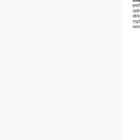
वेल्
हमार
उद्य
सोने
टाइट
व्याप