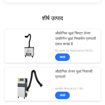
शीर्ष उत्पाद
औद्योगिक धूआं चिमटा लेजर
उत्कीर्णन धूआं निष्कर्षण प्रणाली
एकल शाखा है
Be open to negotiation MOQ:1 सेट
संपर्क
औद्योगिक लेजर धुआं निकासी
प्रणाली
बातचीत योग्य MOQ:1 सेट
संपर्क