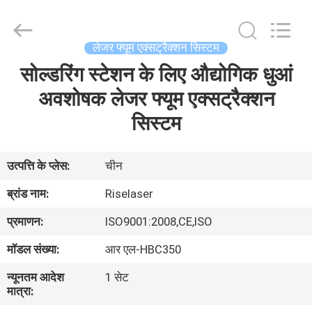
-
2026
Riselaser
Technology
Co.,
लेजर फ्यूम एक्सट्रैक्शन सिस्टम
Ltd.
All
Rights
सोल्डरिंग स्टेशन के लिए औद्योगिक धुआं
घर
Reserved.
अवशोषक लेजर फ्यूम एक्सट्रैक्शन
उत्पादों
सिस्टम
वीआर
उत्पत्ति के प्लेस:
चीन
शो
ब्रांड नाम:
Riselaser
प्रमाणन:
ISO9001:2008,CE,ISO
हमारे
मॉडल संख्या:
आर एल-HBC350
बारे
न्यूनतम आदेश
1 सेट
में
मात्रा: