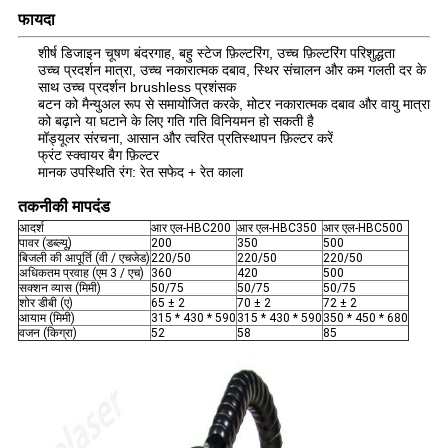
फायदा
शीर्ष डिजाइन चूषण बंदरगाह, बहु स्टेज फ़िल्टरिंग, उच्च फ़िल्टरिंग परिशुद्धता
उच्च प्रदर्शन मात्रा, उच्च नकारात्मक दबाव, स्थिर संचालन और कम गलती दर के
साथ उच्च प्रदर्शन brushless प्रशंसक
बटन को मैन्युअल रूप से समायोजित करके, मोटर नकारात्मक दबाव और वायु मात्रा
को बढ़ाने या घटाने के लिए गति गति विनियमन हो सकती है
मॉड्यूलर संरचना, आसान और त्वरित प्रतिस्थापन फ़िल्टर करें
फ्रंट स्क्वायर बैग फ़िल्टर
मानक उपस्थिति रंग: रेत सफेद + रेत काला
तकनीकी मापदंड
आदर्श
आर एल-HBC200
आर एल-HBC350
आर एल-HBC500
पावर (डब्ल्यू)
200
350
500
बिजली की आपूर्ति (वी / एचजेड)
220/50
220/50
220/50
अधिकतम प्रवाह (एम 3 / एच)
360
420
500
सक्शन व्यास (मिमी)
50/75
50/75
50/75
शोर डीबी (ए)
65 ± 2
70 ± 2
72 ± 2
आयाम (मिमी)
315 * 430 * 590
315 * 430 * 590
350 * 450 * 680
वजन (किग्रा)
52
58
85