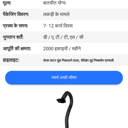
मूल्य:
बातचीत योग्य
कारखाना
पैकेजिंग विवरण:
लकड़ी के मामले
भ्रमण
प्रसव के समय:
7- 12 कार्य दिवस
गुणवत्ता
भुगतान शर्तें:
डी / ए, टी / टी, एल / सी
नियंत्रण
आपूर्ति की क्षमता:
2000 इकाइयों / महीने
हाइलाइट:
,
लेजर कटर धुंध निकालने वाला
वेल्डिंग धुएं निष्कर्षण प्रणाली
संपर्क
करें
सबसे अच्छी कीमत
एक
उद्धरण
की
विनती