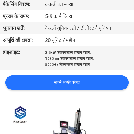
पैकेजिंग विवरण:
लकड़ी का बक्सा
कारखाना
भ्रमण
प्रसव के समय:
5-9 कार्य दिवस
भुगतान शर्तें:
वेस्टर्न यूनियन, टी / टी, वेस्टर्न यूनियन
गुणवत्ता
आपूर्ति की क्षमता:
20 यूनिट / महीना
नियंत्रण
हाइलाइट:
,
3.5kW फाइबर लेजर वेल्डिंग मशीन
,
1080nm फाइबर लेजर वेल्डिंग मशीन
संपर्क
5000Hz लेजर मेटल वेल्डिंग मशीन
करें
सबसे अच्छी कीमत
एक
उद्धरण
की
विनती