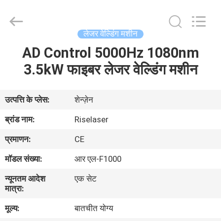
-
2026
Riselaser
Technology
Co.,
लेजर वेल्डिंग मशीन
Ltd.
All
Rights
AD Control 5000Hz 1080nm
घर
Reserved.
3.5kW फाइबर लेजर वेल्डिंग मशीन
उत्पादों
उत्पत्ति के प्लेस:
शेन्ज़ेन
वीआर
ब्रांड नाम:
Riselaser
शो
प्रमाणन:
CE
मॉडल संख्या:
आर एल-F1000
हमारे
न्यूनतम आदेश
एक सेट
बारे
मात्रा:
में
मूल्य:
बातचीत योग्य