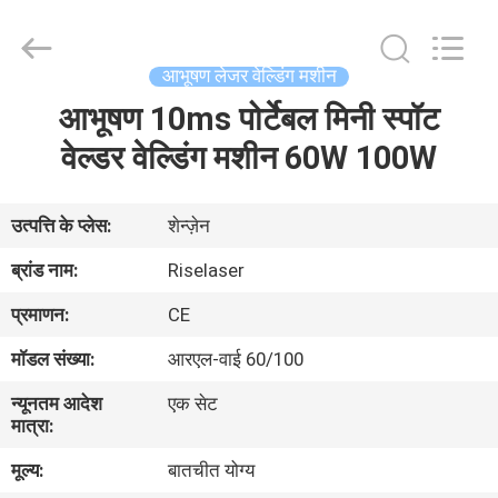
-
2026
Riselaser
Technology
Co.,
आभूषण लेजर वेल्डिंग मशीन
Ltd.
All
Rights
आभूषण 10ms पोर्टेबल मिनी स्पॉट
घर
Reserved.
वेल्डर वेल्डिंग मशीन 60W 100W
उत्पादों
उत्पत्ति के प्लेस:
शेन्ज़ेन
वीआर
ब्रांड नाम:
Riselaser
शो
प्रमाणन:
CE
मॉडल संख्या:
आरएल-वाई 60/100
हमारे
न्यूनतम आदेश
एक सेट
बारे
मात्रा:
में
मूल्य:
बातचीत योग्य