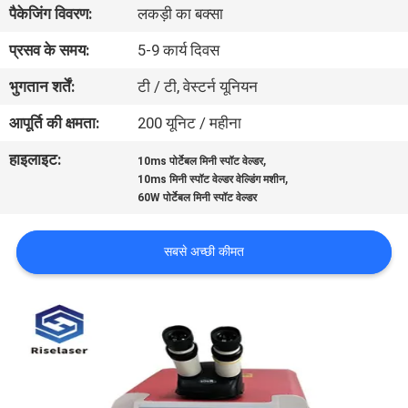
पैकेजिंग विवरण:
लकड़ी का बक्सा
कारखाना
भ्रमण
प्रसव के समय:
5-9 कार्य दिवस
भुगतान शर्तें:
टी / टी, वेस्टर्न यूनियन
गुणवत्ता
आपूर्ति की क्षमता:
200 यूनिट / महीना
नियंत्रण
हाइलाइट:
,
10ms पोर्टेबल मिनी स्पॉट वेल्डर
,
10ms मिनी स्पॉट वेल्डर वेल्डिंग मशीन
संपर्क
60W पोर्टेबल मिनी स्पॉट वेल्डर
करें
सबसे अच्छी कीमत
एक
उद्धरण
की
विनती