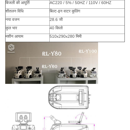
बिजली की आपूर्ति
AC220 / 5% / 50HZ / 110V / 60HZ
शीतलन विधि
बिल्ट-इन वाटर कूलिंग
नया वजन
28.6 जी
कुल भार
40 किलो
मशीन आयाम
510x290x280 मिमी