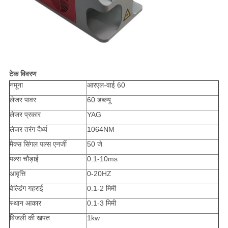
टेक विवरण
नमूना
आरएल-वाई 60
लेजर पावर
60 डब्ल्यू
लेजर प्रकार
YAG
लेजर तरंग दैर्ध्य
1064NM
मैक्स सिंगल पल्स एनर्जी
50 जे
पल्स चौड़ाई
0.1-10ms
आवृत्ति
0-20HZ
वेल्डिंग गहराई
0.1-2 मिमी
स्थान आकार
0.1-3 मिमी
बिजली की खपत
1kw