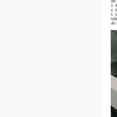
और छ
3. ल
4. ल
5. य
प्रक
और स