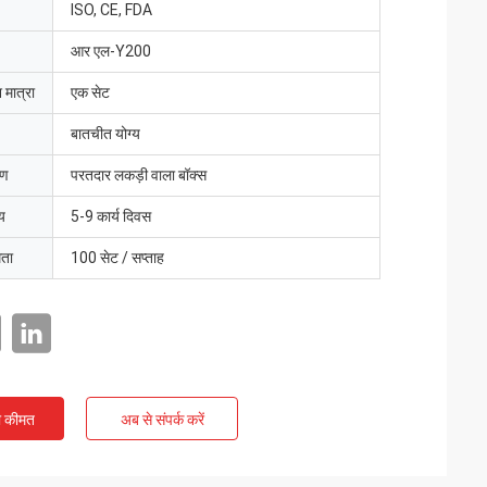
ISO, CE, FDA
आर एल-Y200
 मात्रा
एक सेट
बातचीत योग्य
रण
परतदार लकड़ी वाला बॉक्स
य
5-9 कार्य दिवस
मता
100 सेट / सप्ताह
ी कीमत
अब से संपर्क करें