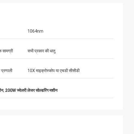
1064nm
क सामग्री
सभी प्रकार की धातु
प्रणाली
10X माइक्रोस्कोप या एचडी सीसीडी
शीन
,
200W ज्वेलरी लेजर सोल्डरिंग मशीन
पैकेज अच्छी तरह से
े तैयार किए गए हैं।