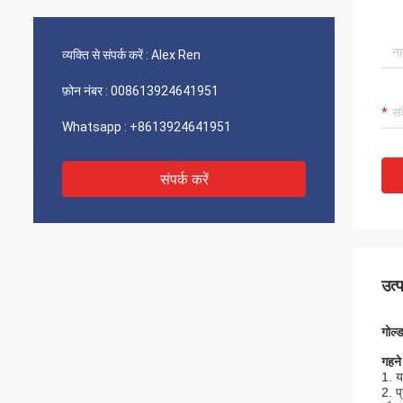
व्यक्ति से संपर्क करें :
Alex Ren
फ़ोन नंबर :
008613924641951
Whatsapp :
+8613924641951
संपर्क करें
उत्
गोल
गहने
1. य
2. प