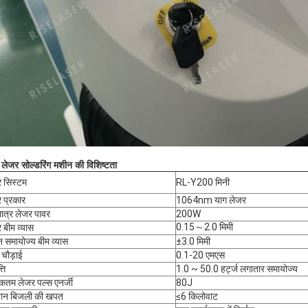
 लेजर सोल्डरिंग मशीन की विशिष्टता
 सिस्टम
RL-Y200 मिनी
 प्रकार
1064nm याग लेजर
ात्र लेजर पावर
200W
0.15～2.0 मिमी
 बीम व्यास
 समायोज्य बीम व्यास
±3.0 मिमी
 चौड़ाई
0.1-20 एमएस
ति
1.0 ~ 50.0 हर्ट्ज लगातार समायोज्य
तम लेजर पल्स एनर्जी
80J
बान बिजली की खपत
≤6 किलोवाट