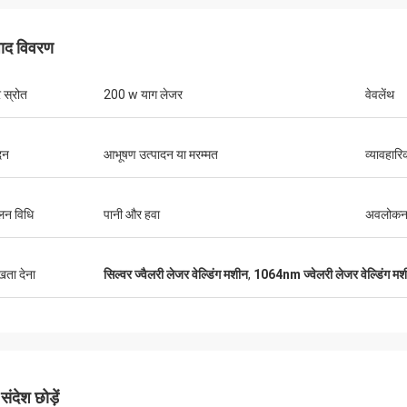
पाद विवरण
 स्रोत
200 w याग लेजर
वेवलेंथ
दन
आभूषण उत्पादन या मरम्मत
व्यावहारि
लन विधि
पानी और हवा
अवलोकन 
ुखता देना
सिल्वर ज्वैलरी लेजर वेल्डिंग मशीन
,
1064nm ज्वेलरी लेजर वेल्डिंग म
Stefano
गुस्तावो
ूत लग रहा है ... अच्छी तरह से बनाया गया है ..
पैकेजिंग के लिए धन्यवाद। आपके 
डिज़ाइन किए गए हैं और सावधानी स
ंदेश छोड़ें