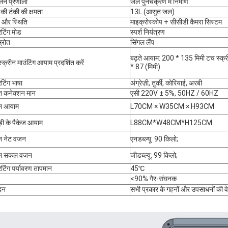
लन प्रणाली
जल पुनर्चक्रण में निर्माण
 की टंकी की क्षमता
13L (आसुत जल)
्य और स्थिति
माइक्रोस्कोप + सीसीडी कैमरा सिस्टम
टिंग मोड
स्पर्श नियंत्रण
स्रोत
सिंगल लैंप
बढ़ते आयाम: 200 * 135 मिमी टच स्क्
्क्रीन माउंटिंग आयाम प्रदर्शित करें
* 87 (मिमी)
टिंग भाषा
अंग्रेज़ी, तुर्की, कोरियाई, अरबी
युत कनेक्शन मान
एसी 220V ± 5%, 50HZ / 60HZ
न आयाम
L70CM × W35CM × H93CM
ी के पैकेज आयाम
L88CM*W48CM*H125CM
न नेट वजन
एनडब्ल्यू: 90 किलो;
न सकल वजन
जीडब्ल्यू: 99 किलो;
टिंग पर्यावरण तापमान
45℃
<90% गैर-संघनक
दन
सभी प्रकार के गहनों और उपसाधनों की वे