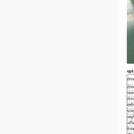
गहने
लेजर
लेजर
नामम
लेजर
मशीन
पल्स
आवृत्
अधिक
मेज