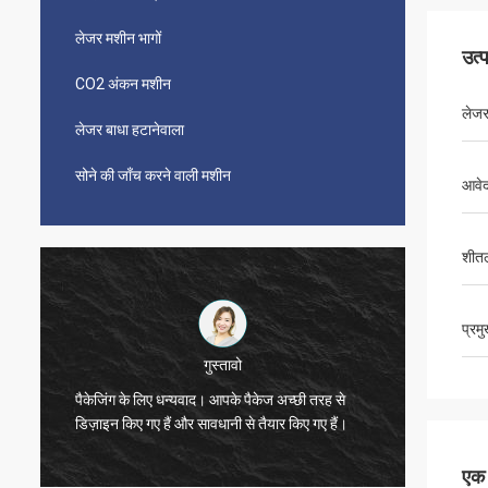
लेजर मशीन भागों
उत्
CO2 अंकन मशीन
लेजर
लेजर बाधा हटानेवाला
सोने की जाँच करने वाली मशीन
आवे
शीत
प्रम
विजेता
मशीन मजब
धन्यवाद, ज़ो।
जैसे!
एक स