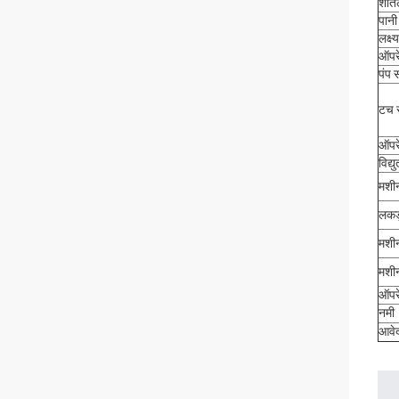
शीत
पानी
लक्ष
ऑपरे
पंप 
टच स
ऑपरे
विद्
मशी
लकड़
मशी
मशी
ऑपरे
नमी
आवे