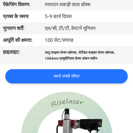
पैकेजिंग विवरण:
परतदार लकड़ी वाला बॉक्स
कारखाना
भ्रमण
प्रसव के समय:
5-9 कार्य दिवस
भुगतान शर्तें:
एल/सी, टी/टी, वेस्टर्न यूनियन
गुणवत्ता
आपूर्ति की क्षमता:
100 सेट/सप्ताह
नियंत्रण
हाइलाइट:
,
,
धातु फाइबर लेजर उकेरक
पोर्टेबल फाइबर लेजर उकेरक
1064nm एल्यूमीनियम लेजर अंकन मशीन
संपर्क
करें
सबसे अच्छी कीमत
एक
उद्धरण
की
विनती