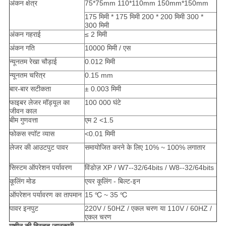
अंकन क्षेत्र
75*75mm 110*110mm 150mm*150mm
175 मिमी * 175 मिमी 200 * 200 मिमी 300 *
300 मिमी
अंकन गहराई
≤ 2 मिमी
अंकन गति
10000 मिमी / एस
न्यूनतम रेखा चौड़ाई
0.012 मिमी
न्यूनतम चरित्र
0.15 mm
बार-बार सटीकता
± 0.003 मिमी
फाइबर लेजर मॉड्यूल का
100 000 घंटे
जीवन काल
बीम गुणवत्ता
एम 2 <1.5
फोकस स्पॉट व्यास
<0.01 मिमी
लेजर की आउटपुट पावर
समायोजित करने के लिए 10% ~ 100% लगातार
सिस्टम ऑपरेशन पर्यावरण
विंडोज़ XP / W7--32/64bits / W8--32/64bits
कूलिंग मोड
एयर कूलिंग - बिल्ट-इन
ऑपरेशन पर्यावरण का तापमान
15 ℃ ~ 35 ℃
पावर इनपुट
220V / 50HZ / एकल चरण या 110V / 60HZ /
एकल चरण