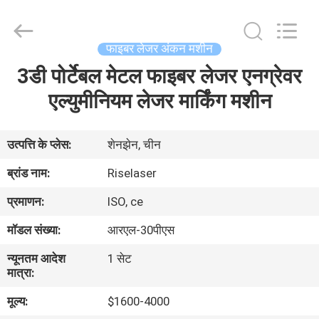
-
2026
Riselaser
Technology
Co.,
फाइबर लेजर अंकन मशीन
Ltd.
All
Rights
3डी पोर्टेबल मेटल फाइबर लेजर एनग्रेवर
घर
Reserved.
एल्युमीनियम लेजर मार्किंग मशीन
उत्पादों
उत्पत्ति के प्लेस:
शेनझेन, चीन
वीआर
ब्रांड नाम:
Riselaser
शो
प्रमाणन:
ISO, ce
मॉडल संख्या:
आरएल-30पीएस
हमारे
न्यूनतम आदेश
1 सेट
बारे
मात्रा:
में
मूल्य:
$1600-4000