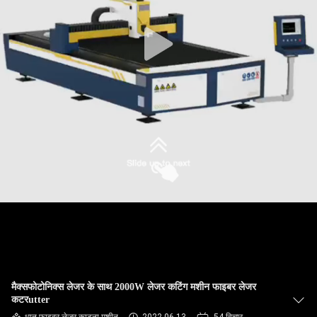
कारखाना
भ्रमण
गुणवत्ता
नियंत्रण
संपर्क
करें
एक
उद्धरण
की
मैक्सफोटोनिक्स लेजर के साथ 2000W लेजर कटिंग मशीन फाइबर लेजर
विनती
कटरutter