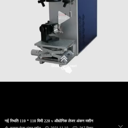
कारखाना
भ्रमण
गुणवत्ता
नियंत्रण
संपर्क
करें
एक
उद्धरण
की
विनती
नई स्थिति 110 * 110 मिमी 220 v औद्योगिक लेजर अंकन मशीन