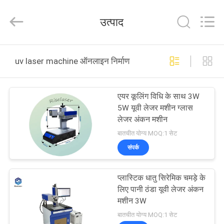
-
2026
Riselaser
उत्पाद
Technology
Co.,
Ltd.
All
Rights
घर
Reserved.
uv laser machine ऑनलाइन निर्माण
उत्पादों
एयर कूलिंग विधि के साथ 3W
5W यूवी लेजर मशीन ग्लास
वीआर
लेजर अंकन मशीन
शो
बातचीत योग्य MOQ:1 सेट
संपर्क
हमारे
प्लास्टिक धातु सिरेमिक चमड़े के
बारे
लिए पानी ठंडा यूवी लेजर अंकन
में
मशीन 3W
बातचीत योग्य MOQ:1 सेट