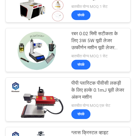
करे
सटीकता
बातचीत योग्य MOQ:1 सेट
संपर्क
РУССКИЙ
САЙТ
रबर 0.02 मिमी सटीकता के
लिए 3W 5W यूवी लेजर
उत्कीर्णन मशीन यूवी लेजर
साइटमैप
मार्कर
बातचीत योग्य MOQ:1 सेट
संपर्क
PRIVACY
POLICY
पीपी प्लास्टिक पीवीसी लकड़ी
के लिए हल्के 0.1mJ यूवी लेजर
अंकन मशीन
बातचीत योग्य MOQ:एक सेट
संपर्क
ग्लास क्रिस्टल व्हाइट