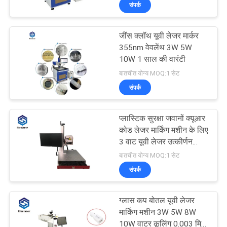
संपर्क
कारखाना
भ्रमण
जींस क्लॉथ यूवी लेजर मार्कर
355nm वेवलेंथ 3W 5W
गुणवत्ता
10W 1 साल की वारंटी
बातचीत योग्य MOQ:1 सेट
नियंत्रण
संपर्क
संपर्क
प्लास्टिक सुरक्षा जवानों क्यूआर
करें
कोड लेजर मार्किंग मशीन के लिए
3 वाट यूवी लेजर उत्कीर्णन
मशीन
बातचीत योग्य MOQ:1 सेट
एक
संपर्क
उद्धरण
की
ग्लास कप बोतल यूवी लेजर
मार्किंग मशीन 3W 5W 8W
विनती
10W वाटर कूलिंग 0.003 मिमी