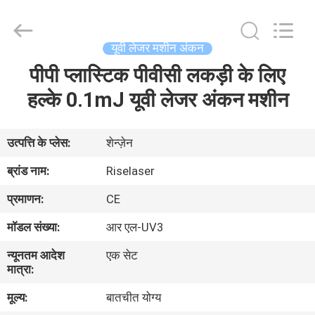
-
2026
Riselaser
Technology
Co.,
यूवी लेजर मशीन अंकन
Ltd.
All
Rights
पीपी प्लास्टिक पीवीसी लकड़ी के लिए
घर
Reserved.
हल्के 0.1mJ यूवी लेजर अंकन मशीन
उत्पादों
उत्पत्ति के प्लेस:
शेन्ज़ेन
वीआर
ब्रांड नाम:
Riselaser
शो
प्रमाणन:
CE
मॉडल संख्या:
आर एल-UV3
हमारे
न्यूनतम आदेश
एक सेट
बारे
मात्रा:
में
मूल्य:
बातचीत योग्य