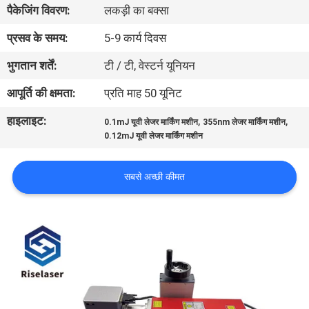
पैकेजिंग विवरण:
लकड़ी का बक्सा
कारखाना
भ्रमण
प्रसव के समय:
5-9 कार्य दिवस
भुगतान शर्तें:
टी / टी, वेस्टर्न यूनियन
गुणवत्ता
आपूर्ति की क्षमता:
प्रति माह 50 यूनिट
नियंत्रण
हाइलाइट:
,
,
0.1mJ यूवी लेजर मार्किंग मशीन
355nm लेजर मार्किंग मशीन
0.12mJ यूवी लेजर मार्किंग मशीन
संपर्क
करें
सबसे अच्छी कीमत
एक
उद्धरण
की
विनती