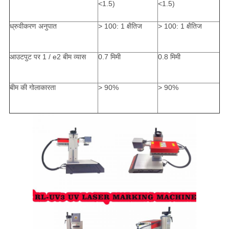
<1.5)
<1.5)
ध्रुवीकरण अनुपात
> 100: 1 क्षैतिज
> 100: 1 क्षैतिज
आउटपुट पर 1 / e2 बीम व्यास
0.7 मिमी
0.8 मिमी
बीम की गोलाकारता
> 90%
> 90%