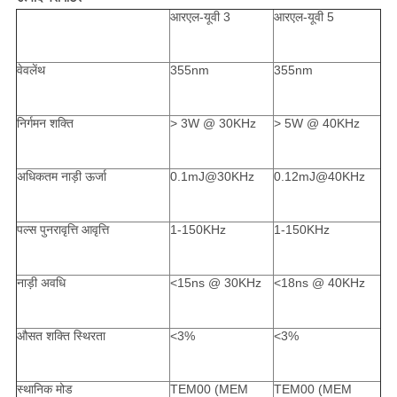
आरएल-यूवी 3
आरएल-यूवी 5
वेवलेंथ
355nm
355nm
निर्गमन शक्ति
> 3W @ 30KHz
> 5W @ 40KHz
अधिकतम नाड़ी ऊर्जा
0.1mJ@30KHz
0.12mJ@40KHz
पल्स पुनरावृत्ति आवृत्ति
1-150KHz
1-150KHz
नाड़ी अवधि
<15ns @ 30KHz
<18ns @ 40KHz
औसत शक्ति स्थिरता
<3%
<3%
स्थानिक मोड
TEM00 (MEM
TEM00 (MEM