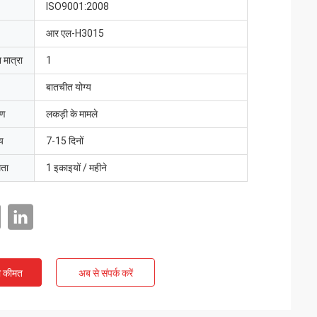
ISO9001:2008
आर एल-H3015
 मात्रा
1
बातचीत योग्य
रण
लकड़ी के मामले
य
7-15 दिनों
मता
1 इकाइयों / महीने
ी कीमत
अब से संपर्क करें