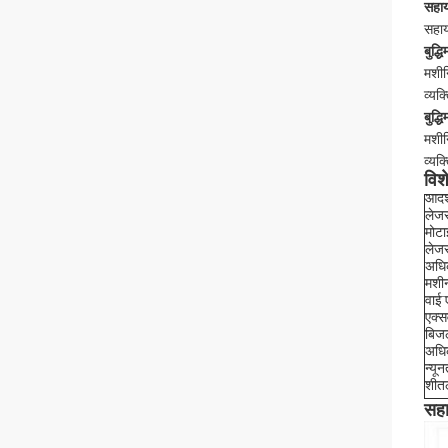
सहाय
सहाय
बुद्ध
मशीन
व्यक
बुद्ध
मशीन
व्यक
विश
आदर्
लेजर 
मोटा
लेज
अधि
मशीन
वाई 
एक्स
बिजल
अधि
न्यू
शीत
सह