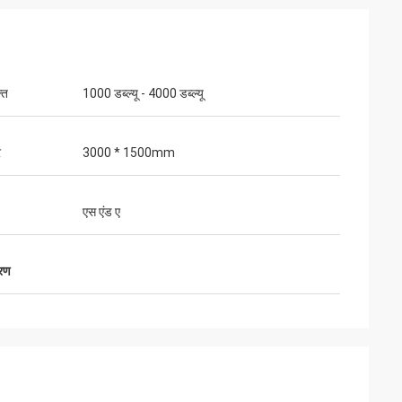
ति
1000 डब्ल्यू - 4000 डब्ल्यू
र
3000 * 1500mm
एस एंड ए
करण
गुस्तावो
ै ..
पैकेजिंग के लिए धन्यवाद। आपके पैकेज अच्छी तरह से
डिज़ाइन किए गए हैं और सावधानी से तैयार किए गए हैं।