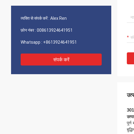
व्यक्ति से संपर्क करें :
Alex Ren
फ़ोन नंबर :
008613924641951
Whatsapp :
+8613924641951
संपर्क करें
उत्
301
उत्प
पूर्ण
बुद्