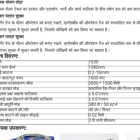
क भोजन तंत्र
क रोलर टेबल का प्रचार और प्रदर्शन, भागों और कार्य तालिका के बीच घर्षण बल को कम क
िमान यात्रा सुरक्षा
िंग रेंज के भीतर ऑपरेशन को बनाए रखने, क्रॉसबीम की ऑपरेशन रेंज को स्वचालित रूप से मॉ
्तिगत सुरक्षा में सुधार करती है, जिससे जोखिमों को कम किया जा सकता है।
िमान यात्रा सुरक्षा
िंग रेंज के भीतर ऑपरेशन को बनाए रखने, क्रॉसबीम की ऑपरेशन रेंज को स्वचालित रूप से मॉ
्तिगत सुरक्षा में सुधार करती है, जिससे जोखिमों को कम किया जा सकता है।
ेष विवरण:
श
1530
तरंग दैर्ध्य
1080nm
ई काटना
0.2-16mm
र आउटपुट पावर
1000 वाट
कतम प्रसंस्करण सीमा
3000 * 1500 मिमी
 ड्राइव मोड
आयातित रैक गियर और पिनन ड्रा
एक्स अक्ष अक्षांश सटीकता
± 0.01mm
वाई अक्ष दोहराने की स्थिति सटीकता
± 0.01mm
ी आपूर्ति मोड
380 वी / 50 हर्ट्ज
कतम काटने की गति
45 एम / मिनट
नतम काटने की लाइन चौड़ाई
0.02 मिमी
लन मोड
3 पी पानी शीतलन
ायक उपकरण: