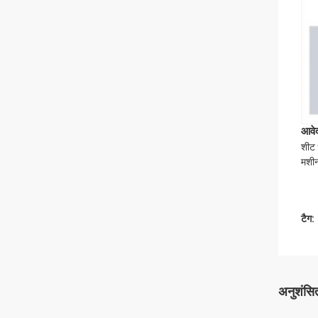
आवे
शीट 
मशीन
टैग:
अनुशंसित