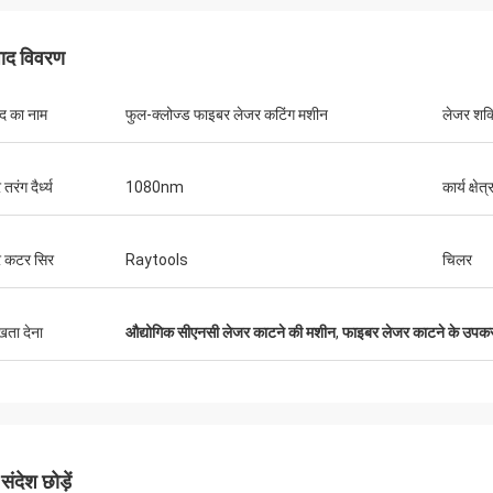
पाद विवरण
ाद का नाम
फुल-क्लोज्ड फाइबर लेजर कटिंग मशीन
लेजर शक्
तरंग दैर्ध्य
1080nm
कार्य क्षेत्
र कटर सिर
Raytools
चिलर
ुखता देना
औद्योगिक सीएनसी लेजर काटने की मशीन
,
फाइबर लेजर काटने के उप
Stefano
िजेता
मशीन मजबूत लग रहा है ... अच्छी तरह से बनाया गया ह
जैसे!
ंदेश छोड़ें