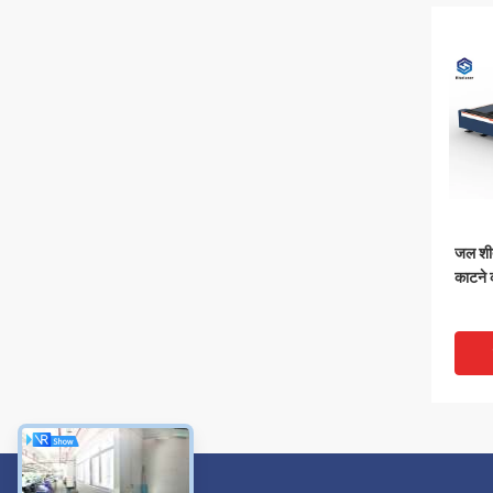
जल शी
काटने