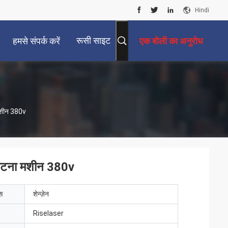
Hindi
रूसी साइट
हमसे संपर्क करें
एक बोली का अनुरोध
 मशीन 380v
 काटना मशीन 380v
ेस
शेन्ज़ेन
Riselaser