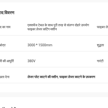
पाद विवरण
एक्सचेंज टेबल के साथ पूरी तरह से संलग्न दोहरे उपयोग
ाद का नाम
फाइबर ल
फाइबर लेजर कटिंग मशीन
क्षेत्र
3000 * 1500mm
शुद्धता
ी की आपूर्ति
380V
गारंटी
ुखता देना
लेजर प्लेट काटने की मशीन
,
फाइबर लेजर काटने के उपकरण
Stefano
मशीन मजबूत लग रहा है ... अच्छी तरह से बनाया गया है ..
पैकेजिंग के लिए धन
जैसे!
डिज़ाइन किए गए हैं 