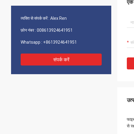
एक स
व्यक्ति से संपर्क करें :
Alex Ren
फ़ोन नंबर :
008613924641951
Whatsapp :
+8613924641951
संपर्क करें
उत्
फाइब
से रक