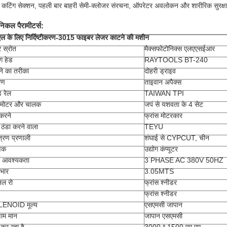
ब कटिंग सेक्शन, पहली बार बाहरी सेमी-क्लोजर संरचना, ऑपरेटर अवलोकन और शारीरिक सुरक्षा 
निकल पैरामीटर्स:
 के लिए निर्दिष्टीकरण
-
3015 फाइबर लेजर काटने की मशीन
 स्रोत
मैक्सफोटोनिक्स एलएएसईआर
ग हेड
RAYTOOLS BT-240
े का तरीका
दोहरी ड्राइव
रण
ताइवान अपैक्स
 रेल
TAIWAN TPI
वो मोटर और चालक
जपं से यशवता के 4 सेट
करने
फ्रांस मोटरकार
 ठंडा करने वाला
TEYU
त्रण प्रणाली
शंघाई से CYPCUT, चीन
णक
उद्योग कंप्यूटर
र आवश्यकता
3 PHASE AC 380V 50HZ
भार
3.05MTS
िनल रो
फ्रांस श्नीडर
फ्रांस श्नीडर
ENOID मूल्य
एसएमसी जापान
ाम मान
जापान एसएमसी