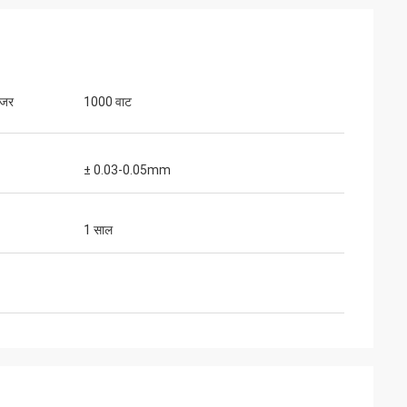
ेजर
1000 वाट
± 0.03-0.05mm
1 साल
गुस्तावो
्यवाद। आपके पैकेज अच्छी तरह से
और सावधानी से तैयार किए गए हैं।