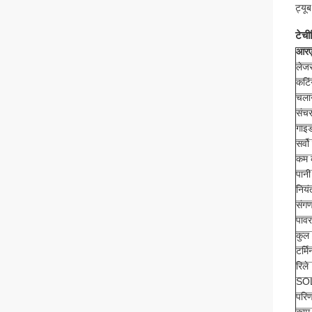
ट्यू
टेची
आरएल
लेजर
कटिं
चलान
संच
गाइड
सर्
कम 
पानी
नियं
संग
पाव
कुल 
टर्म
रिले
SOL
परिण