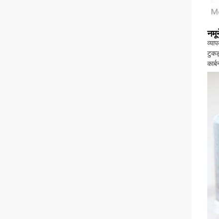
नमू
व्या
टुकड
कार्