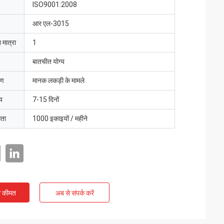
ISO9001:2008
आर एल-3015
 मात्रा
1
बातचीत योग्य
रण
मानक लकड़ी के मामले
य
7-15 दिनों
मता
1000 इकाइयों / महीने
ी कीमत
अब से संपर्क करें