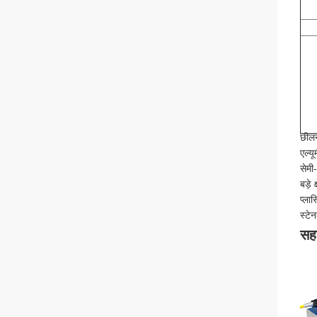
छीलन
एल्य
सेमी
बड़े 
प्ला
स्टे
सह