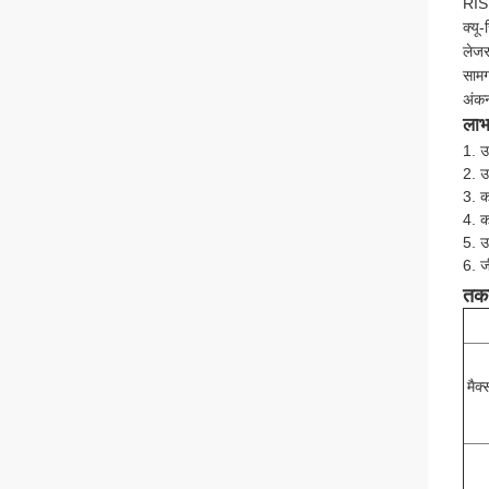
RIS
क्यू
लेजर
सामग
अंकन
लाभ
1. उ
2. उ
3. क
4. क
5. उ
6. ज
तकन
मैक