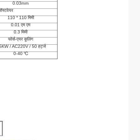
0.03mm
ॉफ्टवेयर
110 * 110 मिमी
0.01 एम एम
0.3 मिमी
फोर्स-एयर कूलिंग
5KW / AC220V / 50 हर्ट्ज
0-40 ℃