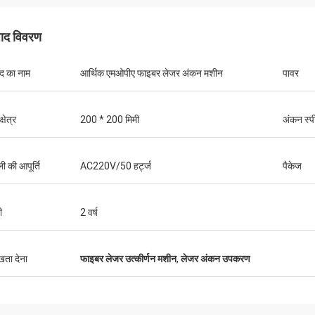
पाद विवरण
ाद का नाम
आर्थिक एमओपीए फाइबर लेजर अंकन मशीन
पावर
क्षेत्र
200 * 200 मिमी
अंकन स्प
ी की आपूर्ति
AC220V/50 हर्ट्ज
पैकेज
ी
2 वर्ष
Stefano
गुस्तावो
ूत लग रहा है ... अच्छी तरह से बनाया गया है ..
पैकेजिंग के लिए धन्यवाद। आपके 
ुखता देना
फाइबर लेजर उत्कीर्णन मशीन
,
लेजर अंकन उपकरण
डिज़ाइन किए गए हैं और सावधानी स