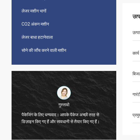
लेजर मशीन भागों
उत्
CO2 अंकन मशीन
उत्प
लेजर बाधा हटानेवाला
सोने की जाँच करने वाली मशीन
कार्य 
बिजल
गारंट
विजेता
मशीन मजब
प्रम
धन्यवाद, ज़ो।
जैसे!