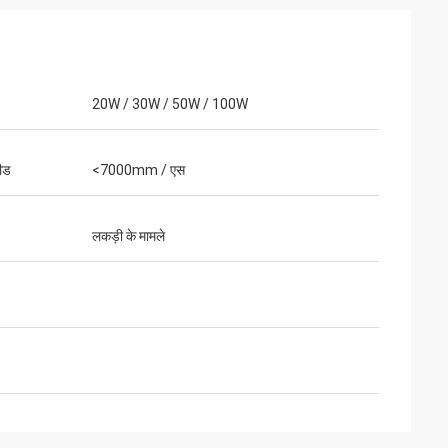
20W / 30W / 50W / 100W
ीड
<7000mm / एस
लकड़ी के मामले
पैकेज अच्छी तरह से
े तैयार किए गए हैं।