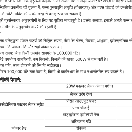
ELASER MOPA श्रृंखला फाइबर लेजर अंकन मशीन नाड़ी आकार पर अच्छी नियंत्रणशीलत
-स्विचिंग तकनीक की तुलना में, पल्स पुनरावृत्ति आवृत्ति (पीआरएफ) और पल्स चौड़ाई को एमओपीए
 की चोटी शक्ति को अच्छी तरह से बनाए रखा जा सकता है।
्री प्रसंस्करण अनुप्रयोगों के लिए यह सुविधा महत्वपूर्ण है।
इसके अलावा, इसकी अच्छी पल्स चौड
 मशीन के अनुप्रयोग दायरे को बढ़ाती है।
:
च्च परिशुद्धता स्पेयर पार्ट्स को चिह्नित करना, जैसे कि गोल्ड, सिल्वर, आभूषण, इलेक्ट्रॉनिक स्प
च्च गति अंकन गति और सही अंकन प्रभाव।
ार्य समय: बिना किसी उपभोग सामग्री के 100,000 घंटे।
ोई उपभोग्य सामग्रियों, कम बिजली, बिजली की खपत 500W से कम नहीं है।
च्च गति, उच्च दोहराने की स्थिति सटीकता।
ीवन 100,000 घंटे तक फैला है, किसी भी कार्यस्थल के साथ स्थानांतरित कर सकते हैं।
ीकी पैमाने:
20W फाइबर लेजर अंकन मशीन
लेजर तरंग दैर्ध्य
औसत आउटपुट पावर
्सफोटोनिक्स फाइबर लेजर स्रोत
पल्स चौड़ाई
मॉड्यूलेशन फ्रीक्वेंसी रेंज
अधिकतम गति
स्कैनर हेड
संकल्प