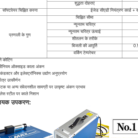
शुद्धता दोहराएं
सॉफ्टवेयर चिह्नित करना
ईजेड सीएडी नियंत्रण कार्ड + स
चिह्नित सीमा
न्यूनतम चरित्र
न्यूनतम चरित्र ऊंचाई
प्रणाली के गुण
शीतलन के तरीके
बिजली की आपूर्ति
0.
वर्किंग टेम्परेचर
े कोटिंग
ूमीनियम ऑक्साइड काला अंकन
-कंडक्टर और इलेक्ट्रॉनिक्स उद्योग अनुप्रयोग
क्षेत्र उत्कीर्णन
स्टिक या अन्य संवेदनशील सामग्री पर उत्कृष्ट अंकन प्रभाव
नलेस स्टील पर काले निशान
ायक उपकरण: