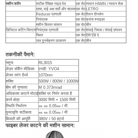
मशीन शरीर
सटीक रैखिक गाइड रेल
एक सेट
त्यवान HIWIN / त्यवान शेक
एक्स, वाई अक्ष सर्वो और चालक
एक सेट
LETRO
Reducer प्रणाली
एक सेट
तैवान दीनसेन
नियंत्रक
एक सेट
फ्रांस श्नाइडर
मशीन बिस्तर सामान
एक सेट
चीन
डिजिटल कटिंग सिस्टम
नियंत्रक प्रणाली
एक सेट
शंघाई जिपक / शंघाई एम्पावर
एस एंड ए
चिलर
एक सेट
जल पुनर्चक्रण उपकरण
एक सेट
चीन
तकनीकी पैमाने:
नमूना
RL3015
लेज़र वर्किंग मीडियम
एनडी: YVO4
लेजर तरंग दैर्ध्य
1070nm
शक्ति
500W / 800W / 1000W
बीम की गुणवत्ता
M 0.373mrad
अधिकतम काटने मोटाई
शक्ति पर निर्भर करता है
कार्य क्षेत्र
3000 मिमी × 1500 मिमी
स्थिति निर्धारण
㎜ ㎜ 0.05㎜ / मी
पुनरावृत्ति सटीकता
㎜ ㎜ 0.05㎜ / मी
बिजली की आपूर्ति
380V / 50 हर्ट्ज
फाइबर लेजर काटने की मशीन सामान: