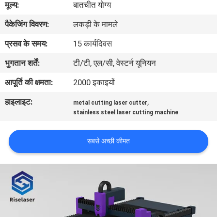
मूल्य:
बातचीत योग्य
कारखाना
पैकेजिंग विवरण:
लकड़ी के मामले
भ्रमण
प्रसव के समय:
15 कार्यदिवस
गुणवत्ता
भुगतान शर्तें:
टी/टी, एल/सी, वेस्टर्न यूनियन
नियंत्रण
आपूर्ति की क्षमता:
2000 इकाइयों
हाइलाइट:
,
metal cutting laser cutter
संपर्क
stainless steel laser cutting machine
करें
सबसे अच्छी कीमत
एक
उद्धरण
की
विनती