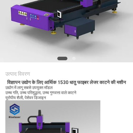
करे
РУССКИЙ
САЙТ
साइटमैप
PRIVACY
उत्पाद विवरण
POLICY
विज्ञापन उद्योग के लिए आर्थिक 1530 धातु फाइबर लेजर काटने की मशीन
उद्योग में लागू सबसे उपयुक्त मॉडल
उच्च गति, उच्च परिशुद्धता, उच्च गुणवत्ता वाले काटने
यूरोपीय शैली, पेशेवर डिजाइन