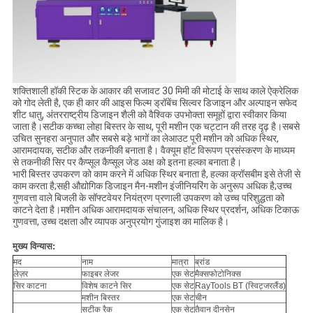
शक्तिशाली हॉकी स्टिक के आकार की सजावट 30 मिमी की मोटाई के साथ काले ऐक्रेलिक
को गोद लेती है, एक ही कार की आइस फिल्म ड्रॉबेंच सिल्वर डिजाइन और अल्पाइन सफेद
शीट धातु, अंतरराष्ट्रीय डिजाइन शैली को वैश्विक उपभोक्ता समूहों द्वारा स्वीकार किया
जाता है।सटीक कच्चा लोहा बिस्तर के साथ, पूरी मशीन एक चट्टान की तरह दृढ़ है।सबसे
उचित सुनहरा अनुपात और सबसे बड़े भागों का लेआउट पूरी मशीन को अधिक स्थिर,
आरामदायक, सटीक और तकनीकी बनाता है। वैक्यूम हॉट विरूपण प्रसंस्करण के माध्यम
से तकनीकी सिर पर कैप्सूल कैप्सूल जेड अक्ष को इतना हल्का बनाता है।
भारी बिस्तर उपकरण को काम करने में अधिक स्थिर बनाता है, हल्का क्रॉसबीम इसे तेजी से
काम करता है;सही औद्योगिक डिजाइन मैन-मशीन इंजीनियरिंग के अनुरूप अधिक है;उच्च
गुणवत्ता वाले बिजली के सॉफ्टवेयर नियंत्रण प्रणाली उपकरण को उच्च परिशुद्धता को
काटने देता है।मशीन अधिक आरामदायक संचालन, अधिक स्थिर प्रदर्शन, अधिक टिकाऊ
गुणवत्ता, उच्च दक्षता और व्यापक अनुप्रयोग गुंजाइश का मालिक है।
मुख्य विन्यास:
मद
नाम
मात्रा
ब्रांड
लेज़र
फाइबर लेजर
एक सेट
मैक्सफोटोनिक्स
सिर काटना
विशेष काटने सिर
एक सेट
RayTools BT (स्विट्जरलैंड)
मशीन बिस्तर
एक सेट
चीन
सटीक रैक
एक सेट
तैवान दीनसेन