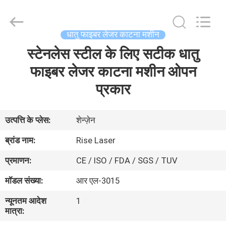
-
2026
Riselaser
Technology
Co.,
धातु फाइबर लेजर काटना मशीन
Ltd.
All
Rights
स्टेनलेस स्टील के लिए सटीक धातु
घर
Reserved.
फाइबर लेजर काटना मशीन ओपन
उत्पादों
प्रकार
वीआर
उत्पत्ति के प्लेस:
शेन्ज़ेन
शो
ब्रांड नाम:
Rise Laser
प्रमाणन:
CE / ISO / FDA / SGS / TUV
हमारे
मॉडल संख्या:
आर एल-3015
बारे
न्यूनतम आदेश
1
में
मात्रा: