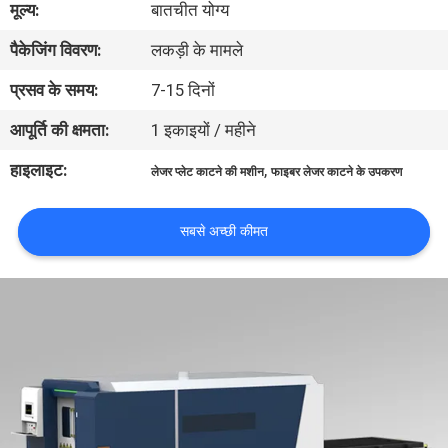
मूल्य:
बातचीत योग्य
कारखाना
पैकेजिंग विवरण:
लकड़ी के मामले
भ्रमण
प्रसव के समय:
7-15 दिनों
गुणवत्ता
आपूर्ति की क्षमता:
1 इकाइयों / महीने
नियंत्रण
हाइलाइट:
,
लेजर प्लेट काटने की मशीन
फाइबर लेजर काटने के उपकरण
संपर्क
सबसे अच्छी कीमत
करें
एक
उद्धरण
की
विनती