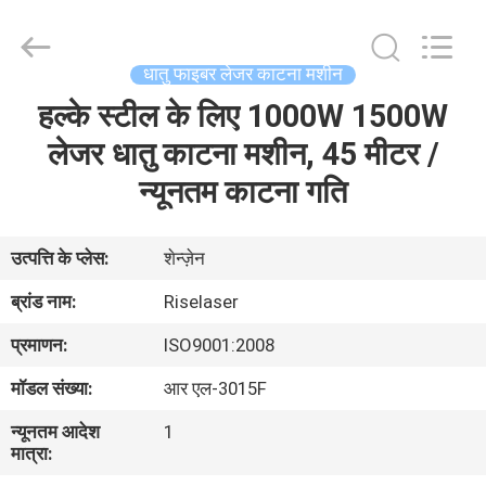
-
2026
Riselaser
Technology
Co.,
धातु फाइबर लेजर काटना मशीन
Ltd.
All
Rights
हल्के स्टील के लिए 1000W 1500W
घर
Reserved.
लेजर धातु काटना मशीन, 45 मीटर /
उत्पादों
न्यूनतम काटना गति
वीआर
उत्पत्ति के प्लेस:
शेन्ज़ेन
शो
ब्रांड नाम:
Riselaser
प्रमाणन:
ISO9001:2008
हमारे
मॉडल संख्या:
आर एल-3015F
बारे
न्यूनतम आदेश
1
में
मात्रा: