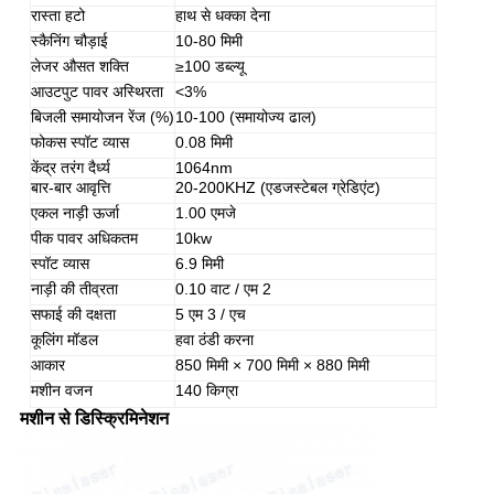
रास्ता हटो
हाथ से धक्का देना
स्कैनिंग चौड़ाई
10-80 मिमी
लेजर औसत शक्ति
≥100 डब्ल्यू
आउटपुट पावर अस्थिरता
<3%
बिजली समायोजन रेंज (%)
10-100 (समायोज्य ढाल)
फोकस स्पॉट व्यास
0.08 मिमी
केंद्र तरंग दैर्ध्य
1064nm
बार-बार आवृत्ति
20-200KHZ (एडजस्टेबल ग्रेडिएंट)
एकल नाड़ी ऊर्जा
1.00 एमजे
पीक पावर अधिकतम
10kw
स्पॉट व्यास
6.9 मिमी
नाड़ी की तीव्रता
0.10 वाट / एम 2
सफाई की दक्षता
5 एम 3 / एच
कूलिंग मॉडल
हवा ठंडी करना
आकार
850 मिमी × 700 मिमी × 880 मिमी
मशीन वजन
140 किग्रा
मशीन से डिस्क्रिमिनेशन