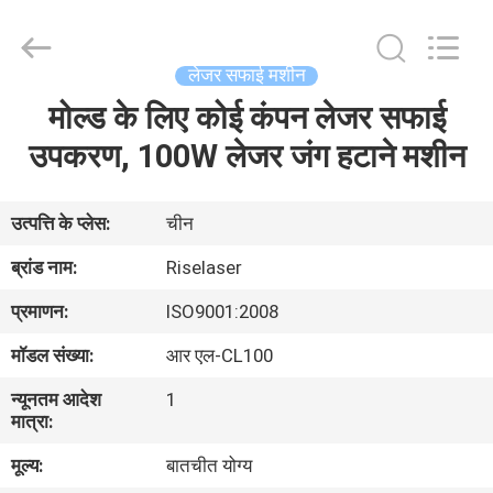
-
2026
Riselaser
Technology
Co.,
लेजर सफाई मशीन
Ltd.
All
Rights
मोल्ड के लिए कोई कंपन लेजर सफाई
घर
Reserved.
उपकरण, 100W लेजर जंग हटाने मशीन
उत्पादों
उत्पत्ति के प्लेस:
चीन
वीआर
ब्रांड नाम:
Riselaser
शो
प्रमाणन:
ISO9001:2008
मॉडल संख्या:
आर एल-CL100
हमारे
न्यूनतम आदेश
1
बारे
मात्रा:
में
मूल्य:
बातचीत योग्य