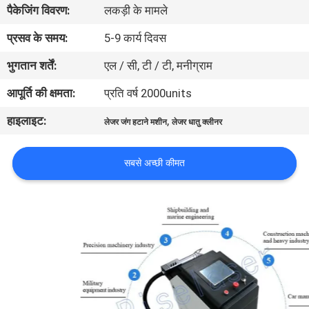
पैकेजिंग विवरण:
लकड़ी के मामले
कारखाना
भ्रमण
प्रसव के समय:
5-9 कार्य दिवस
भुगतान शर्तें:
एल / सी, टी / टी, मनीग्राम
गुणवत्ता
आपूर्ति की क्षमता:
प्रति वर्ष 2000units
नियंत्रण
हाइलाइट:
,
लेजर जंग हटाने मशीन
लेजर धातु क्लीनर
संपर्क
सबसे अच्छी कीमत
करें
एक
उद्धरण
की
विनती