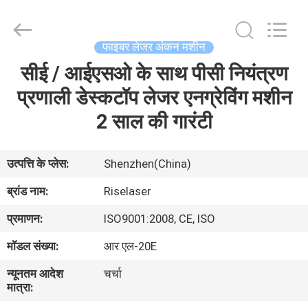
-
2026
Riselaser
Technology
Co.,
फाइबर लेजर अंकन मशीन
Ltd.
All
Rights
सीई / आईएसओ के साथ पीसी नियंत्रण
घर
Reserved.
प्रणाली डेस्कटॉप लेजर एनग्रेविंग मशीन
उत्पादों
2 साल की गारंटी
वीआर
उत्पत्ति के प्लेस:
Shenzhen(China)
शो
ब्रांड नाम:
Riselaser
प्रमाणन:
ISO9001:2008, CE, ISO
हमारे
मॉडल संख्या:
आर एल-20E
बारे
न्यूनतम आदेश
चर्चा
में
मात्रा: