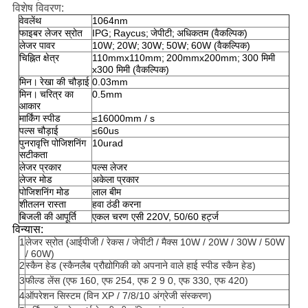
विशेष विवरण:
वेवलेंथ
1064nm
फाइबर लेजर स्रोत
IPG;
Raycus;
जेपीटी;
अधिकतम (वैकल्पिक)
लेजर पावर
10W;
20W;
30W;
50W;
60W (वैकल्पिक)
चिह्नित क्षेत्र
110mmx110mm;
200mmx200mm;
300 मिमी
x300 मिमी (वैकल्पिक)
मिन।
रेखा की चौड़ाई
0.03mm
मिन।
चरित्र का
0.5mm
आकार
मार्किंग स्पीड
≤16000mm / s
पल्स चौड़ाई
≤60us
पुनरावृत्ति पोजिशनिंग
10urad
सटीकता
लेजर प्रकार
पल्स लेजर
लेजर मोड
अकेला प्रकार
पोजिशनिंग मोड
लाल बीम
शीतलन रास्ता
हवा ठंडी करना
बिजली की आपूर्ति
एकल चरण एसी 220V, 50/60 हर्ट्ज
विन्यास:
1
लेजर स्रोत (आईपीजी / रेकस / जेपीटी / मैक्स 10W / 20W / 30W / 50W
/ 60W)
2
स्कैन हेड (स्कैनलैब प्रौद्योगिकी को अपनाने वाले हाई स्पीड स्कैन हेड)
3
फील्ड लेंस (एफ 160, एफ 254, एफ 2 9 0, एफ 330, एफ 420)
4
ऑपरेशन सिस्टम (विन XP / 7/8/10 अंग्रेजी संस्करण)