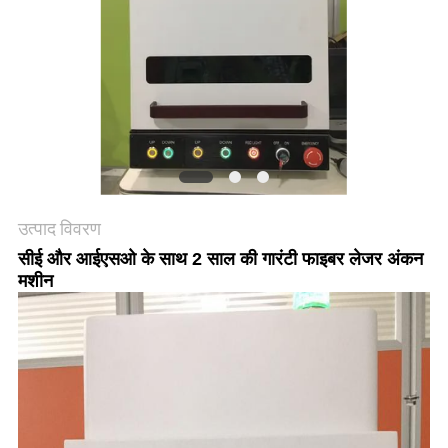
करे
РУССКИЙ
САЙТ
साइटमैप
उत्पाद विवरण
PRIVACY
सीई और आईएसओ के साथ 2 साल की गारंटी फाइबर लेजर अंकन
POLICY
मशीन