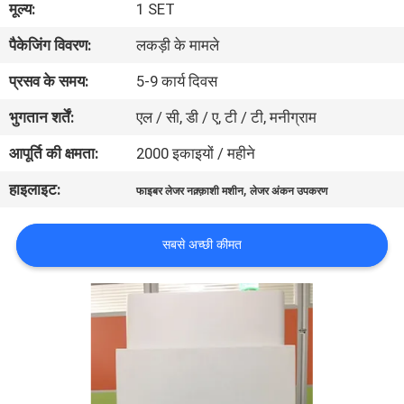
मूल्य:
1 SET
कारखाना
पैकेजिंग विवरण:
लकड़ी के मामले
भ्रमण
प्रसव के समय:
5-9 कार्य दिवस
गुणवत्ता
भुगतान शर्तें:
एल / सी, डी / ए, टी / टी, मनीग्राम
नियंत्रण
आपूर्ति की क्षमता:
2000 इकाइयों / महीने
हाइलाइट:
,
फाइबर लेजर नक़्क़ाशी मशीन
लेजर अंकन उपकरण
संपर्क
करें
सबसे अच्छी कीमत
एक
उद्धरण
की
विनती