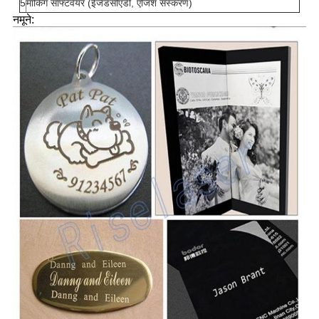
5
मार्किंग सॉफ्टवेयर (ईजेडसीएडी, एंजिश संस्करण)
नमूने: