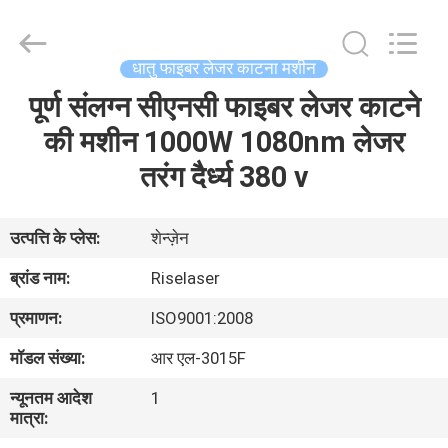
-
2026
Riselaser
Technology
Co.,
धातु फाइबर लेजर काटना मशीन
Ltd.
All
Rights
पूर्ण संलग्न सीएनसी फाइबर लेजर काटने
घर
Reserved.
की मशीन 1000W 1080nm लेजर
उत्पादों
तरंग दैर्ध्य 380 v
वीआर
उत्पत्ति के प्लेस:
शेन्ज़ेन
शो
ब्रांड नाम:
Riselaser
प्रमाणन:
ISO9001:2008
हमारे
मॉडल संख्या:
आर एल-3015F
बारे
न्यूनतम आदेश
1
में
मात्रा: