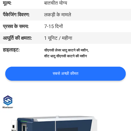
मूल्य:
बातचीत योग्य
कारखाना
पैकेजिंग विवरण:
लकड़ी के मामले
भ्रमण
प्रसव के समय:
7-15 दिनों
गुणवत्ता
आपूर्ति की क्षमता:
1 यूनिट / महीना
नियंत्रण
हाइलाइट:
,
सीएनसी लेजर धातु काटने की मशीन
शीट धातु सीएनसी काटने की मशीन
संपर्क
करें
सबसे अच्छी कीमत
एक
उद्धरण
की
विनती