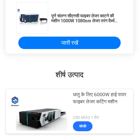
पूर्ण संलग्न सीएनसी फाइबर लेजर काटने की
मशीन 1000W 1080nm लेजर तरंग दैर्ध्य
380 v
जारी रखें
शीर्ष उत्पाद
धातु के लिए 6000W हाई पावर
फाइबर लेजर कटिंग मशीन
USD MOQ:1 सेट
संपर्क