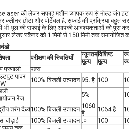
selaser की लेजर सफाई मशीन व्यापक रूप से मोल्ड जंग हटाने 
जर क्लीनर छोटा और पोर्टेबल है, सफाई की प्रक्रिया बहुत सर
ीं भी धूल की सफाई के लिए आपकी आवश्यकताओं को पूरा कर
ुसार लेजर स्कैनर को 1 मिमी से 150 मिमी तक समायोजित क
दंडों
न्यूनतम
विशिष्ट
ज्
शेषता
परीक्षण की स्थितियाँ
मूल्य
मूल्य
ज्
म प्रणाली
पल्स
टपुट पावर
100% बिजली उत्पादन
95. है
100
1
0W
जली
5%
1
ायोजन रेंज
1060
द्रीय तरंग दैर्ध्य
100% बिजली उत्पादन
1064 है
10
है
्स चौड़ाई
100% बिजली उत्पादन
.०
100
1
बे समय तक