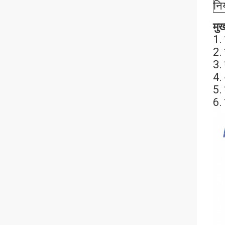
नि
मुख
1. 
2.
3.
4.
5.
6. 