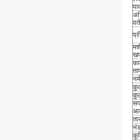
पा
अ
वर
प्र
मश
ख
का
ता
नम
कु
कु
सफ
आ
ता
भं
कू