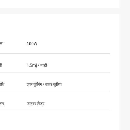
ति
100W
जी
1.5mj / नाड़ी
िधि
एयर कूलिंग / वाटर कूलिंग
वो
कार
फाइबर लेजर
के पैकेज अच्छी तरह से
ी से तैयार किए गए हैं।