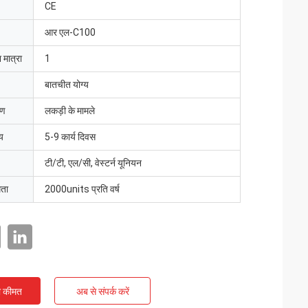
CE
आर एल-C100
 मात्रा
1
बातचीत योग्य
रण
लकड़ी के मामले
य
5-9 कार्य दिवस
टी/टी, एल/सी, वेस्टर्न यूनियन
मता
2000units प्रति वर्ष
ी कीमत
अब से संपर्क करें