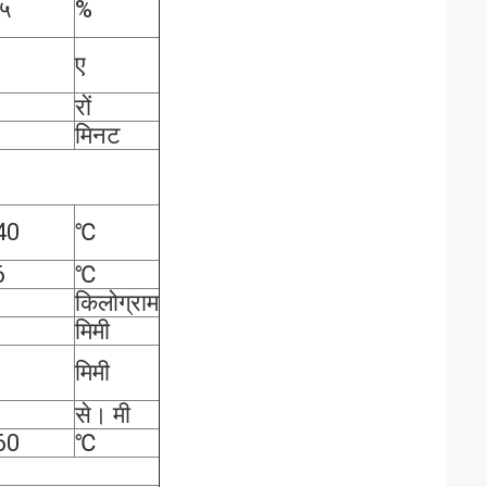
 ५
%
ए
रों
मिनट
40
℃
6
℃
किलोग्राम
मिमी
मिमी
से। मी
60
℃