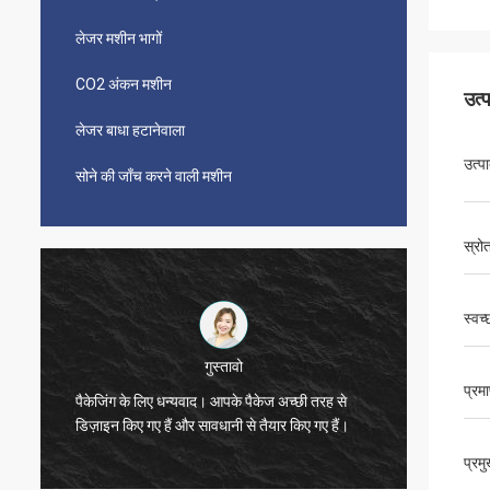
लेजर मशीन भागों
CO2 अंकन मशीन
उत्
लेजर बाधा हटानेवाला
उत्प
सोने की जाँच करने वाली मशीन
स्रो
स्वच
विजेता
प्रम
मशीन म
धन्यवाद, ज़ो।
जैसे!
प्रम