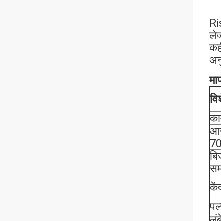
Ri
ले
कह
अन
माप
वि
का
आउ
7
बि
सम
कें
पल
लं