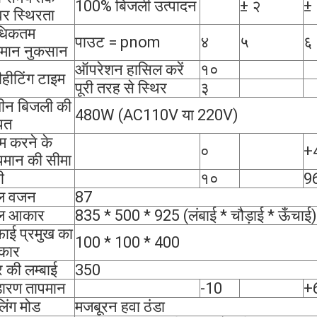
100% बिजली उत्पादन
± २
±
वर स्थिरता
धिकतम
पाउट = pnom
४
५
६
्तमान नुकसान
ऑपरेशन हासिल करें
१०
ीहीटिंग टाइम
पूरी तरह से स्थिर
३
ीन बिजली की
480W (AC110V या 220V)
पत
म करने के
०
+
पमान की सीमा
ी
१०
9
ल वजन
87
ल आकार
835 * 500 * 925 (लंबाई * चौड़ाई * ऊँचाई)
ाई प्रमुख का
100 * 100 * 400
कार
र की लम्बाई
350
डारण तापमान
-10
+
लिंग मोड
मजबूरन हवा ठंडा