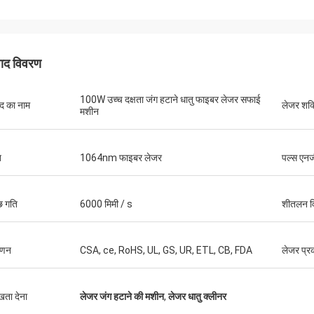
पाद विवरण
100W उच्च दक्षता जंग हटाने धातु फाइबर लेजर सफाई
ाद का नाम
लेजर शक्
मशीन
त
1064nm फाइबर लेजर
पल्स एनर्
्छ गति
6000 मिमी / s
शीतलन व
Stefano
गुस्ता
ाणन
CSA, ce, RoHS, UL, GS, UR, ETL, CB, FDA
लेजर प्र
जबूत लग रहा है ... अच्छी तरह से बनाया गया है ..
पैकेजिंग के लिए धन्यवाद। आप
डिज़ाइन किए गए हैं और सावधान
ुखता देना
लेजर जंग हटाने की मशीन
,
लेजर धातु क्लीनर