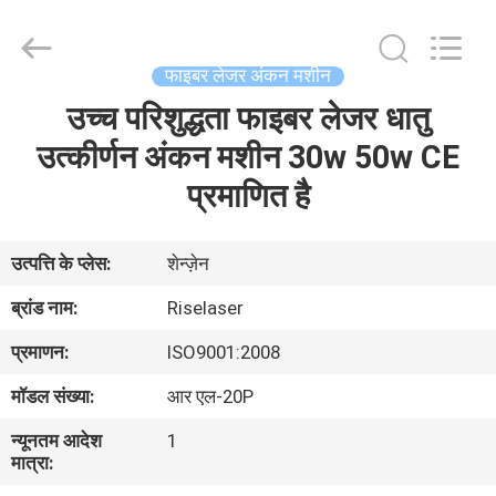
-
2026
Riselaser
Technology
Co.,
फाइबर लेजर अंकन मशीन
Ltd.
All
Rights
उच्च परिशुद्धता फाइबर लेजर धातु
घर
Reserved.
उत्कीर्णन अंकन मशीन 30w 50w CE
उत्पादों
प्रमाणित है
वीआर
उत्पत्ति के प्लेस:
शेन्ज़ेन
शो
ब्रांड नाम:
Riselaser
प्रमाणन:
ISO9001:2008
हमारे
मॉडल संख्या:
आर एल-20P
बारे
न्यूनतम आदेश
1
में
मात्रा: