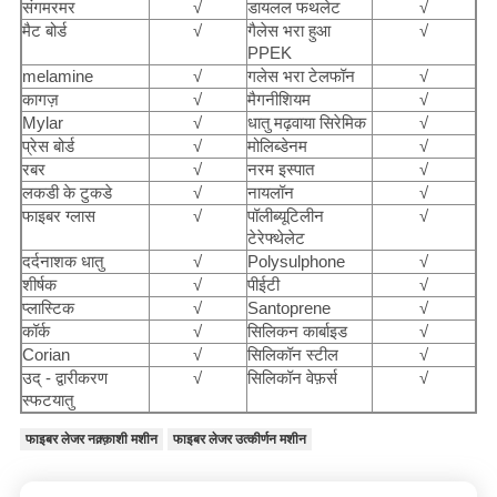
संगमरमर
√
डायलल फथलेट
√
मैट बोर्ड
√
गैलेस भरा हुआ
√
PPEK
melamine
√
गलेस भरा टेलफॉन
√
कागज़
√
मैगनीशियम
√
Mylar
√
धातु मढ़वाया सिरेमिक
√
प्रेस बोर्ड
√
मोलिब्डेनम
√
रबर
√
नरम इस्पात
√
लकडी के टुकडे
√
नायलॉन
√
फाइबर ग्लास
√
पॉलीब्यूटिलीन
√
टेरेफ्थेलेट
दर्दनाशक धातु
√
Polysulphone
√
शीर्षक
√
पीईटी
√
प्लास्टिक
√
Santoprene
√
कॉर्क
√
सिलिकन कार्बाइड
√
Corian
√
सिलिकॉन स्टील
√
उद् - द्वारीकरण
√
सिलिकॉन वेफ़र्स
√
स्फटयातु
फाइबर लेजर नक़्क़ाशी मशीन
फाइबर लेजर उत्कीर्णन मशीन