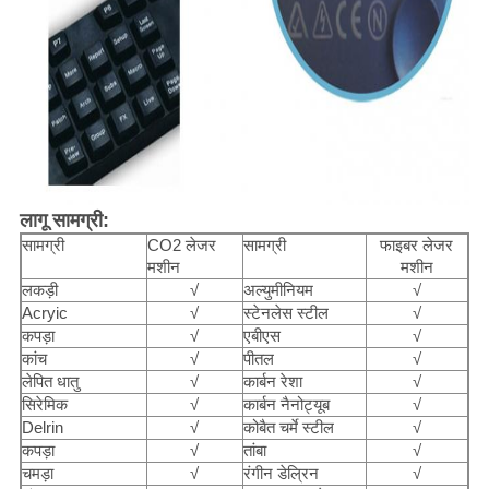
लागू सामग्री:
सामग्री
CO2 लेजर
सामग्री
फाइबर लेजर
मशीन
मशीन
लकड़ी
√
अल्युमीनियम
√
Acryic
√
स्टेनलेस स्टील
√
कपड़ा
√
एबीएस
√
कांच
√
पीतल
√
लेपित धातु
√
कार्बन रेशा
√
सिरेमिक
√
कार्बन नैनोट्यूब
√
Delrin
√
कोबैत चर्मे स्टील
√
कपड़ा
√
तांबा
√
चमड़ा
√
रंगीन डेल्रिन
√