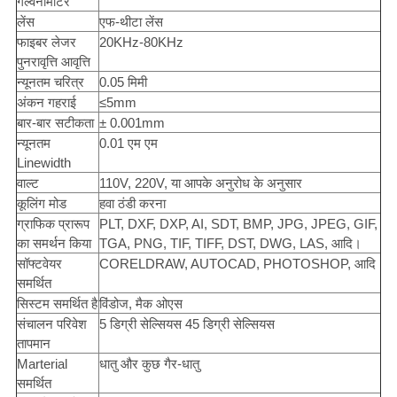
गैल्वेनोमीटर
लेंस
एफ-थीटा लेंस
फाइबर लेजर
20KHz-80KHz
पुनरावृत्ति आवृत्ति
न्यूनतम चरित्र
0.05 मिमी
अंकन गहराई
≤5mm
बार-बार सटीकता
± 0.001mm
न्यूनतम
0.01 एम एम
Linewidth
वाल्ट
110V, 220V, या आपके अनुरोध के अनुसार
कूलिंग मोड
हवा ठंडी करना
ग्राफिक प्रारूप
PLT, DXF, DXP, AI, SDT, BMP, JPG, JPEG, GIF,
का समर्थन किया
TGA, PNG, TIF, TIFF, DST, DWG, LAS, आदि।
सॉफ्टवेयर
CORELDRAW, AUTOCAD, PHOTOSHOP, आदि
समर्थित
सिस्टम समर्थित है
विंडोज, मैक ओएस
संचालन परिवेश
5 डिग्री सेल्सियस 45 डिग्री सेल्सियस
तापमान
Marterial
धातु और कुछ गैर-धातु
समर्थित