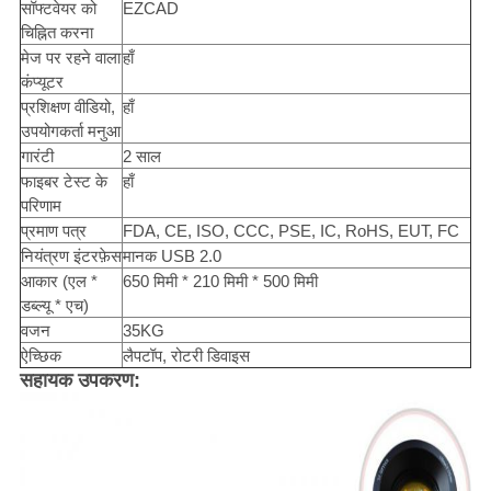
सॉफ्टवेयर को
EZCAD
चिह्नित करना
मेज पर रहने वाला
हाँ
कंप्यूटर
प्रशिक्षण वीडियो,
हाँ
उपयोगकर्ता मनुआ
गारंटी
2 साल
फाइबर टेस्ट के
हाँ
परिणाम
प्रमाण पत्र
FDA, CE, ISO, CCC, PSE, IC, RoHS, EUT, FC
नियंत्रण इंटरफ़ेस
मानक USB 2.0
आकार (एल *
650 मिमी * 210 मिमी * 500 मिमी
डब्ल्यू * एच)
वजन
35KG
ऐच्छिक
लैपटॉप, रोटरी डिवाइस
सहायक उपकरण: