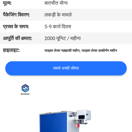
मूल्य:
बातचीत योग्य
कारखाना
पैकेजिंग विवरण:
लकड़ी के मामले
भ्रमण
प्रसव के समय:
5-9 कार्य दिवस
गुणवत्ता
आपूर्ति की क्षमता:
2000 यूनिट / महीना
नियंत्रण
हाइलाइट:
,
फाइबर लेजर नक़्क़ाशी मशीन
फाइबर लेजर उत्कीर्णन मशीन
संपर्क
सबसे अच्छी कीमत
करें
एक
उद्धरण
की
विनती