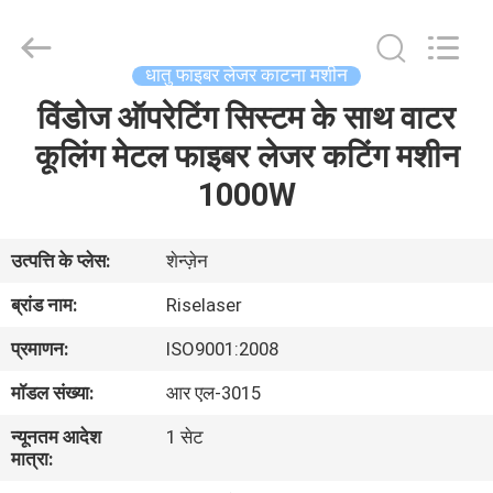
-
2026
Riselaser
Technology
Co.,
धातु फाइबर लेजर काटना मशीन
Ltd.
All
Rights
विंडोज ऑपरेटिंग सिस्टम के साथ वाटर
घर
Reserved.
कूलिंग मेटल फाइबर लेजर कटिंग मशीन
उत्पादों
1000W
वीआर
उत्पत्ति के प्लेस:
शेन्ज़ेन
शो
ब्रांड नाम:
Riselaser
प्रमाणन:
ISO9001:2008
हमारे
मॉडल संख्या:
आर एल-3015
बारे
न्यूनतम आदेश
1 सेट
में
मात्रा: