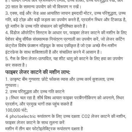
है। वेल्डिंग तनाव और प्रसंस्करण तनाव, उच्च शक्ति, उच्च परिशुद्धता रखें, और
20 साल के सामान्य उपयोग को भी विरूपण न रखें।
3. एक्स, वाई और जेड अक्ष आयातित जापान इमदादी मोटर, उच्च परिशुद्धता, उच्च
गति, बड़े टोक़ और बड़ी जड़ता का उपयोग करते हैं, प्रदर्शन स्थिर और टिकाऊ है,
पूरे मशीन के उच्च गति संचालन को सुनिश्चित करते हैं।
4. विंडोज ऑपरेटिंग सिस्टम के आधार पर, फाइबर लेजर काटने की मशीन के लिए
पेशेवर बोचु सीपैक संख्यात्मक नियंत्रण प्रणाली का उपयोग करें, जो लेजर कटिंग
कंट्रोल विशेष फ़ंक्शन मॉड्यूल के साथ एकीकृत है जो एक अच्छे मैन-मशीन
इंटरफ़ेस के साथ शक्तिशाली है और संचालित करने में आसान है।
5. गैस के बिना लेजर-उत्पादित, यह शीट धातु को काटने के लिए हवा का उपयोग
कर सकता है
।
फाइबर लेजर काटने की मशीन लाभ:
1. उत्कृष्ट बीम गुणवत्ता: छोटे फोकस व्यास और उच्च कार्य कुशलता, उच्च
गुणवत्ता।
2. उच्च परिशुद्धता और उच्च गति काटने
३।
स्थिर चल रहा है: शीर्ष विश्व आयात फाइबर पराबैंगनीकिरण को अपनाने, स्थिर
प्रदर्शन, और प्रमुख भागों तक पहुंच सकते हैं
100,000 घंटे;
4. photoelectric रूपांतरण के लिए उच्च दक्षता: CO2 लेजर काटने की मशीन,
फाइबर लेजर काटने के साथ तुलना करें
मशीन में तीन बार फोटोइलेक्ट्रिक रूपांतरण दक्षता है