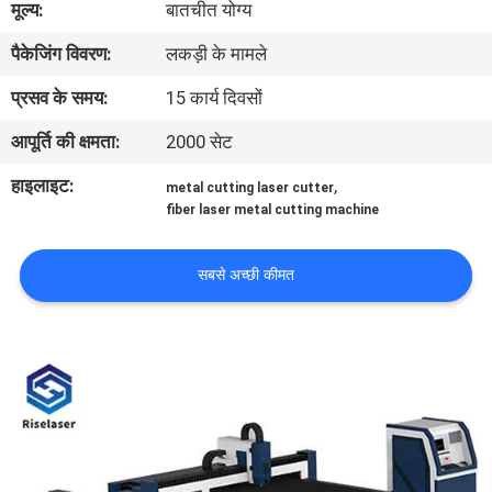
मूल्य:
बातचीत योग्य
कारखाना
पैकेजिंग विवरण:
लकड़ी के मामले
भ्रमण
प्रसव के समय:
15 कार्य दिवसों
गुणवत्ता
आपूर्ति की क्षमता:
2000 सेट
नियंत्रण
हाइलाइट:
,
metal cutting laser cutter
fiber laser metal cutting machine
संपर्क
करें
सबसे अच्छी कीमत
एक
उद्धरण
की
विनती