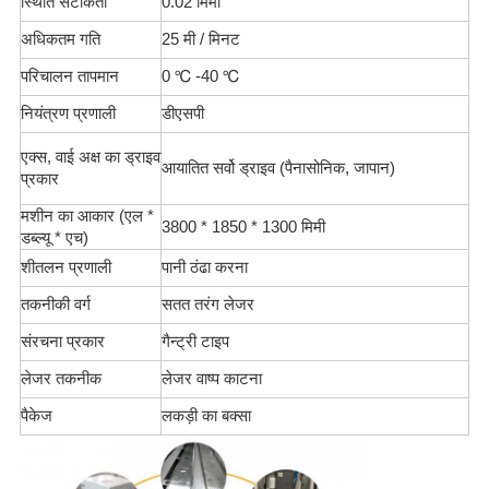
स्थिति सटीकता
0.02 मिमी
अधिकतम गति
25 मी / मिनट
परिचालन तापमान
0 ℃ -40 ℃
नियंत्रण प्रणाली
डीएसपी
एक्स, वाई अक्ष का ड्राइव
आयातित सर्वो ड्राइव (पैनासोनिक, जापान)
प्रकार
मशीन का आकार (एल *
3800 * 1850 * 1300 मिमी
डब्ल्यू * एच)
शीतलन प्रणाली
पानी ठंढा करना
तकनीकी वर्ग
सतत तरंग लेजर
संरचना प्रकार
गैन्ट्री टाइप
लेजर तकनीक
लेजर वाष्प काटना
पैकेज
लकड़ी का बक्सा