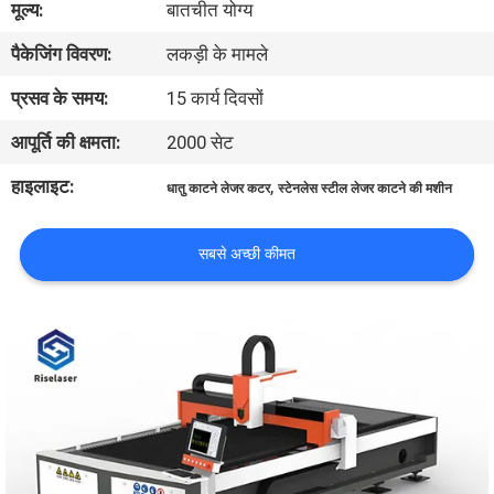
मूल्य:
बातचीत योग्य
कारखाना
पैकेजिंग विवरण:
लकड़ी के मामले
भ्रमण
प्रसव के समय:
15 कार्य दिवसों
गुणवत्ता
आपूर्ति की क्षमता:
2000 सेट
नियंत्रण
हाइलाइट:
,
धातु काटने लेजर कटर
स्टेनलेस स्टील लेजर काटने की मशीन
संपर्क
सबसे अच्छी कीमत
करें
एक
उद्धरण
की
विनती