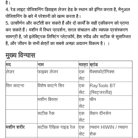
है।
4. रेड लाइट पोजिशनिंग डिवाइस लेजर हेड के स्थान को इंगित करता है, मैनुअल
पोजिशनिंग के बारे में परेशानी को खत्म करता है।
5. उत्कीर्णन और कटौती कर सकते हैं और दो कार्यों के सही एकीकरण को प्राप्त
कर सकते हैं। मशीन में स्थिर प्रदर्शन, सरल संचालन और व्यापक प्रसंस्करण
सामग्री है, जो इलेक्ट्रिक लिफ्टिंग प्लेटफॉर्म, हैश स्पीड और सटीक से सुसज्जित
है, और जीवन के सभी क्षेत्रों का सबसे अच्छा अद्यतन विकल्प है। ।
मुख्य विन्यास
मद
नाम
मात्रा
ब्रांड
लेज़र
फाइबर लेजर
एक
मैक्सफोटोनिक्स
सेट
सिर काटना
विशेष काटने सिर
एक
RayTools BT
सेट
(स्विट्जरलैंड)
मशीन बिस्तर
एक
चीन
सेट
सटीक रैक
एक
तैवान दीनसेन
सेट
मशीन शरीर
सटीक रैखिक गाइड रेल
एक
त्यवान HIWIN / त्यवान
सेट
शेक