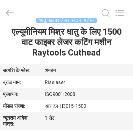
-
2026
Riselaser
Technology
Co.,
धातु फाइबर लेजर काटना मशीन
Ltd.
All
Rights
एल्यूमीनियम मिश्र धातु के लिए 1500
घर
Reserved.
वाट फाइबर लेजर कटिंग मशीन
उत्पादों
Raytools Cuthead
वीआर
उत्पत्ति के प्लेस:
शेन्ज़ेन
शो
ब्रांड नाम:
Riselaser
प्रमाणन:
ISO9001:2008
हमारे
मॉडल संख्या:
आर एल-H3015-1500
बारे
न्यूनतम आदेश
1 सेट
में
मात्रा: