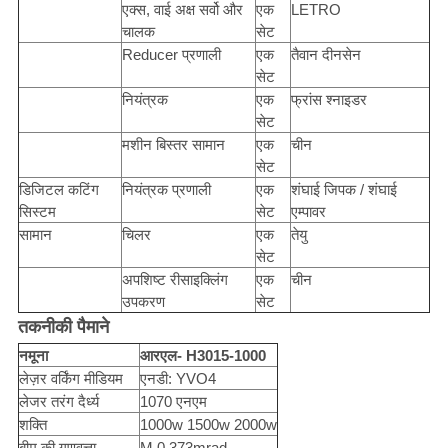
एक्स, वाई अक्ष सर्वो और
एक
LETRO
चालक
सेट
Reducer प्रणाली
एक
तैवान दीनसेन
सेट
नियंत्रक
एक
फ्रांस श्नाइडर
सेट
मशीन बिस्तर सामान
एक
चीन
सेट
डिजिटल कटिंग
नियंत्रक प्रणाली
एक
शंघाई जिपक / शंघाई
सिस्टम
सेट
एम्पावर
सामान
चिलर
एक
तेयु
सेट
अपशिष्ट रीसाइक्लिंग
एक
चीन
उपकरण
सेट
तकनीकी पैमाने
नमूना
आरएल- H3015-1000
लेज़र वर्किंग मीडियम
एनडी: YVO4
लेजर तरंग दैर्ध्य
1070 एनएम
शक्ति
1000w 1500w 2000w
बीम की गुणवत्ता
M 0.373mrad