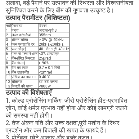
अलावा, बड़े पैमाने पर उत्पादन की स्थिरता और विश्वसनीयता
सुनिश्चित करने के लिए बीम की गुणवत्ता उत्कृष्ट है।
उत्पाद पैरामीटर (विशिष्टता)
नहीं
पैरामीटर
विवरण
1
नमूना
आरएल-यूवी 3
2
लेजर तरंग दैर्ध्य
355nm
3
औसत शक्ति
> 3W @ 40kHz
4
पल्स पुनरावृत्ति दर
20kHz-200kHz
5
पल्स चौड़ाई
40 18ns @ 40kHz
6
पल्स से पल्स स्थिरता
<3% आरएमएस
7
बीम-इंगित स्थिरता
25μrad
8
बीम गोलाई
> 90%
9
बीम का व्यास
0.7 ± 0.1 मिमी
10
बीम डाइवर्जेंस
<2mrad
1 1
परिवेश का तापमान
0-40 ℃
12
शीतलक
हवा ठंडी करना
13
बिजली की खपत
<800W
उत्पाद की विशेषताएँ
1. कोल्ड प्रोसेसिंग मार्किंग: ज़ीरो प्रोसेसिंग हीट-प्रभावित
ज़ोन, कोई थर्मल प्रभाव नहीं होगा और कोई सामग्री जलने
की समस्या नहीं होगी।
2. तेज अंकन गति और उच्च दक्षता;पूरी मशीन के स्थिर
प्रदर्शन और कम बिजली की खपत के फायदे हैं।
3. पोर्टेबल: छोटे आकार और हल्के वजन।