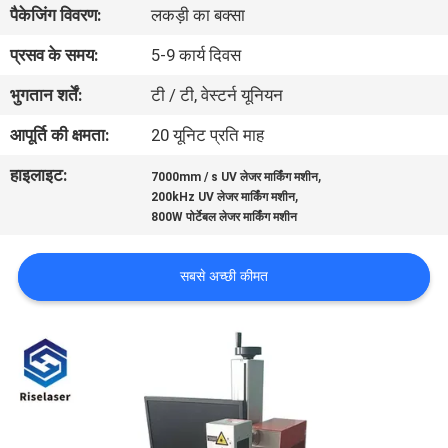
पैकेजिंग विवरण:
लकड़ी का बक्सा
कारखाना
भ्रमण
प्रसव के समय:
5-9 कार्य दिवस
भुगतान शर्तें:
टी / टी, वेस्टर्न यूनियन
गुणवत्ता
आपूर्ति की क्षमता:
20 यूनिट प्रति माह
नियंत्रण
हाइलाइट:
,
7000mm / s UV लेजर मार्किंग मशीन
,
200kHz UV लेजर मार्किंग मशीन
संपर्क
800W पोर्टेबल लेजर मार्किंग मशीन
करें
सबसे अच्छी कीमत
एक
उद्धरण
की
विनती