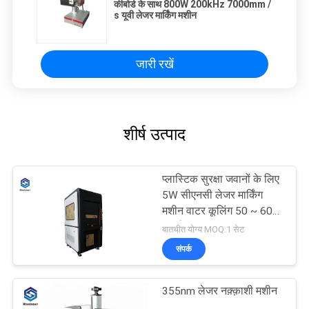
कीबोर्ड के साथ 800W 200kHz 7000mm /
s यूवी लेजर मार्किंग मशीन
जारी रखें
शीर्ष उत्पाद
प्लास्टिक सुरक्षा जवानों के लिए
5W सीएनसी लेजर मार्किंग
मशीन वाटर कूलिंग 50 ~ 60
हर्ट्ज
बातचीत योग्य MOQ:1 सेट
संपर्क
355nm लेजर नक़्क़ाशी मशीन