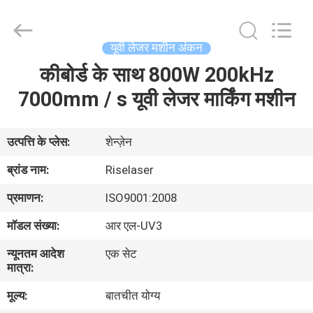
-
2026
Riselaser
Technology
Co.,
यूवी लेजर मशीन अंकन
Ltd.
All
Rights
कीबोर्ड के साथ 800W 200kHz
घर
Reserved.
7000mm / s यूवी लेजर मार्किंग मशीन
उत्पादों
उत्पत्ति के प्लेस:
शेन्ज़ेन
वीआर
ब्रांड नाम:
Riselaser
शो
प्रमाणन:
ISO9001:2008
मॉडल संख्या:
आर एल-UV3
हमारे
न्यूनतम आदेश
एक सेट
बारे
मात्रा:
में
मूल्य:
बातचीत योग्य