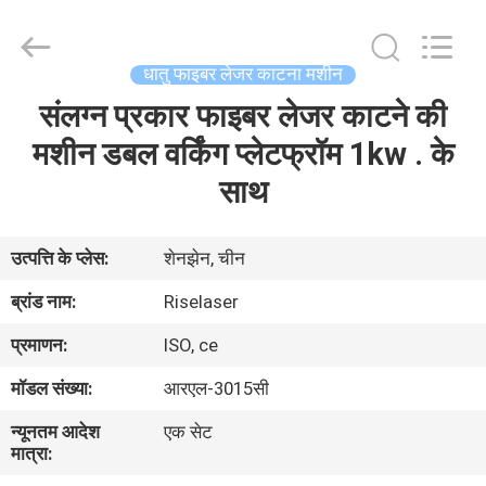
-
2026
Riselaser
Technology
Co.,
धातु फाइबर लेजर काटना मशीन
Ltd.
All
Rights
संलग्न प्रकार फाइबर लेजर काटने की
घर
Reserved.
मशीन डबल वर्किंग प्लेटफ्रॉम 1kw . के
उत्पादों
साथ
वीआर
उत्पत्ति के प्लेस:
शेनझेन, चीन
शो
ब्रांड नाम:
Riselaser
प्रमाणन:
ISO, ce
हमारे
मॉडल संख्या:
आरएल-3015सी
बारे
न्यूनतम आदेश
एक सेट
में
मात्रा: