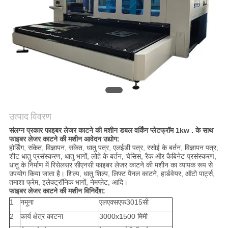
करे
РУССКИЙ
САЙТ
साइटमैप
उत्पाद विवरण
PRIVACY
संलग्न प्रकार फाइबर लेजर काटने की मशीन डबल वर्किंग प्लेटफ्रॉम 1kw . के साथ
POLICY
फाइबर लेजर काटने की मशीन आवेदन उद्योग:
होर्डिंग, संकेत, विज्ञापन, संकेत, धातु पत्र, एलईडी पत्र, रसोई के बर्तन, विज्ञापन पत्र,
शीट धातु प्रसंस्करण, धातु भागों, लोहे के बर्तन, चेसिस, रैक और कैबिनेट प्रसंस्करण,
धातु के निर्माण में रिसेलसर सीएनसी फाइबर लेजर काटने की मशीन का व्यापक रूप से
उपयोग किया जाता है। शिल्प, धातु शिल्प, लिफ्ट पैनल काटने, हार्डवेयर, ऑटो पार्ट्स,
तमाशा फ्रेम, इलेक्ट्रॉनिक भागों, नेमप्लेट, आदि।
फाइबर लेजर काटने की मशीन विनिर्देश:
1
नमूना
एलएक्सएफ3015सी
2
कार्य क्षेत्र काटना
3000x1500 मिमी