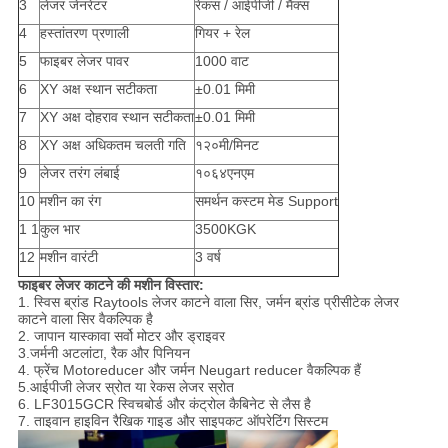
3
लेजर जेनरेटर
रेकस / आईपीजी / मैक्स
4
हस्तांतरण प्रणाली
गियर + रेल
5
फाइबर लेजर पावर
1000 वाट
6
XY अक्ष स्थान सटीकता
±0.01 मिमी
7
XY अक्ष दोहराव स्थान सटीकता
±0.01 मिमी
8
XY अक्ष अधिकतम चलती गति
१२०मी/मिनट
9
लेजर तरंग लंबाई
१०६४एनएम
10
मशीन का रंग
समर्थन कस्टम मेड Support
1 1
कुल भार
3500KGK
12
मशीन वारंटी
3 वर्ष
फाइबर लेजर काटने की मशीन विस्तार:
1. स्विस ब्रांड Raytools लेजर काटने वाला सिर, जर्मन ब्रांड प्रीसीटेक लेजर
काटने वाला सिर वैकल्पिक है
2. जापान यास्कावा सर्वो मोटर और ड्राइवर
3.जर्मनी अटलांटा, रैक और पिनियन
4. फ्रेंच Motoreducer और जर्मन Neugart reducer वैकल्पिक हैं
5.आईपीजी लेजर स्रोत या रेकस लेजर स्रोत
6. LF3015GCR स्विचबोर्ड और कंट्रोल कैबिनेट से लैस है
7. ताइवान हाइविन रैखिक गाइड और साइपकट ऑपरेटिंग सिस्टम