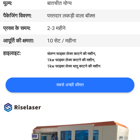
मूल्य:
बातचीत योग्य
कारखाना
पैकेजिंग विवरण:
परतदार लकड़ी वाला बॉक्स
भ्रमण
प्रसव के समय:
2-3 महीने
गुणवत्ता
आपूर्ति की क्षमता:
10 सेट / महीना
नियंत्रण
हाइलाइट:
,
संलग्न फाइबर लेजर काटने की मशीन
,
1kw फाइबर लेजर काटने की मशीन
1kw फाइबर लेजर धातु काटने की मशीन
संपर्क
करें
सबसे अच्छी कीमत
एक
उद्धरण
की
विनती