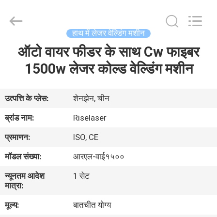
-
2026
Riselaser
Technology
Co.,
हाथ में लेजर वेल्डिंग मशीन
Ltd.
All
Rights
ऑटो वायर फीडर के साथ Cw फाइबर
घर
Reserved.
1500w लेजर कोल्ड वेल्डिंग मशीन
उत्पादों
उत्पत्ति के प्लेस:
शेनझेन, चीन
वीआर
ब्रांड नाम:
Riselaser
शो
प्रमाणन:
ISO, CE
मॉडल संख्या:
आरएल-वाई१५००
हमारे
न्यूनतम आदेश
1 सेट
बारे
मात्रा:
में
मूल्य:
बातचीत योग्य