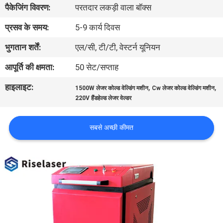
पैकेजिंग विवरण:
परतदार लकड़ी वाला बॉक्स
कारखाना
भ्रमण
प्रसव के समय:
5-9 कार्य दिवस
भुगतान शर्तें:
एल/सी, टी/टी, वेस्टर्न यूनियन
गुणवत्ता
आपूर्ति की क्षमता:
50 सेट/सप्ताह
नियंत्रण
हाइलाइट:
,
,
1500W लेजर कोल्ड वेल्डिंग मशीन
Cw लेजर कोल्ड वेल्डिंग मशीन
220V हैंडहेल्ड लेजर वेल्डर
संपर्क
करें
सबसे अच्छी कीमत
एक
उद्धरण
की
विनती