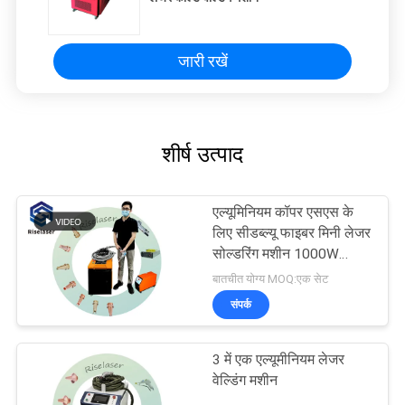
जारी रखें
शीर्ष उत्पाद
एल्यूमिनियम कॉपर एसएस के
लिए सीडब्ल्यू फाइबर मिनी लेजर
सोल्डरिंग मशीन 1000W
1500W 2000W
बातचीत योग्य MOQ:एक सेट
संपर्क
3 में एक एल्यूमीनियम लेजर
वेल्डिंग मशीन