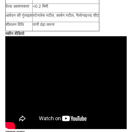
वेल्ड आवश्यकता
<0.2 मिमी
आवेदन की गुंजाइश
स्टेनलेस स्टील, कार्बन स्टील, गैल्वेनाइज्ड शीट
शीतलन विधि
पानी ठंढा करना
मशीन वीडियो