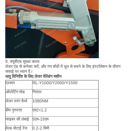
9. क्यूबीएच सुरक्षा कवच
लेजर एंड से कनेक्ट करें, और गन बॉडी में धूल से बचने के लिए इंस्टॉलेशन के दौरान
सफाई पर ध्यान दें।
धातु विनिर्देश के लिए लेजर वेल्डिंग मशीन
प्रकार
RL-Y1000/Y2000/Y1500
ऑपरेटिंग मोड
निरंतर
लेजर तरंग दैर्ध्य
1080NM
बीम गुणवत्ता
एम2<1.2
फाइबर की लंबाई
5एम-15एम
वेल्ड मोटाई रेंज
0.2-2 मिमी