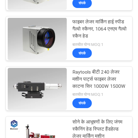
संपर्क
कारखाना
भ्रमण
फाइबर लेजर मार्किंग हाई स्पीड
गैल्वो स्कैनर, 1064 एनएम गैल्वो
गुणवत्ता
स्कैन हेड
बातचीत योग्य MOQ:1
नियंत्रण
संपर्क
संपर्क
Raytools बीटी 240 लेजर
करें
मशीन पार्ट्स फाइबर लेजर
काटना सिर 1000W 1500W
बातचीत योग्य MOQ:1
एक
संपर्क
उद्धरण
की
सोने के आभूषणों के लिए जंगम
स्कैनिंग हेड स्प्लिट हैंडहेल्ड
विनती
लेजर मार्किंग मशीन