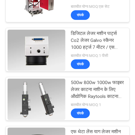
करे
बातचीत योग्य MOQ:एक सेट
संपर्क
РУССКИЙ
САЙТ
डिजिटल लेजर मशीन पार्ट्स
Co2 लेजर Galvo स्कैनर
1000 हर्ट्ज 7 मीटर / एस
साइटमैप
पोजिशनिंग स्पीड
बातचीत योग्य MOQ:1 पीसी
संपर्क
PRIVACY
POLICY
500w 800w 1000w फाइबर
लेजर काटना मशीन के लिए
औद्योगिक Raytools काटना
सिर
बातचीत योग्य MOQ:1
संपर्क
एफ थेटा लेंस याग लेजर मशीन