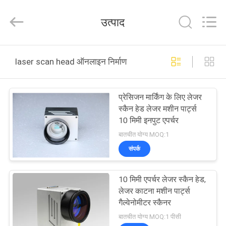
-
2026
Riselaser
उत्पाद
Technology
Co.,
Ltd.
All
Rights
घर
Reserved.
laser scan head ऑनलाइन निर्माण
उत्पादों
प्रेसिजन मार्किंग के लिए लेजर
स्कैन हेड लेजर मशीन पार्ट्स
वीआर
10 मिमी इनपुट एपर्चर
शो
बातचीत योग्य MOQ:1
संपर्क
हमारे
10 मिमी एपर्चर लेजर स्कैन हेड,
बारे
लेजर काटना मशीन पार्ट्स
में
गैल्वेनोमीटर स्कैनर
बातचीत योग्य MOQ:1 पीसी