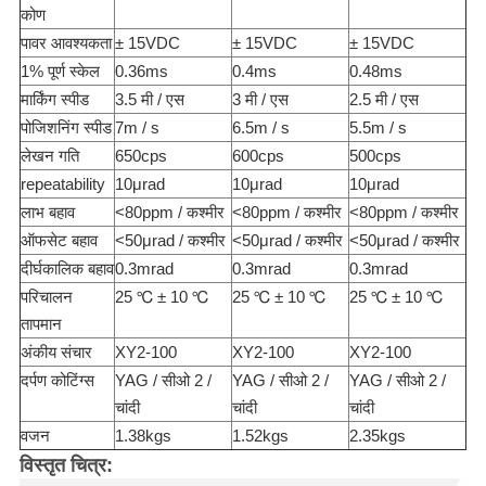
कोण
पावर आवश्यकता
± 15VDC
± 15VDC
± 15VDC
1% पूर्ण स्केल
0.36ms
0.4ms
0.48ms
मार्किंग स्पीड
3.5 मी / एस
3 मी / एस
2.5 मी / एस
पोजिशनिंग स्पीड
7m / s
6.5m / s
5.5m / s
लेखन गति
650cps
600cps
500cps
repeatability
10μrad
10μrad
10μrad
लाभ बहाव
<80ppm / कश्मीर
<80ppm / कश्मीर
<80ppm / कश्मीर
ऑफसेट बहाव
<50μrad / कश्मीर
<50μrad / कश्मीर
<50μrad / कश्मीर
दीर्घकालिक बहाव
0.3mrad
0.3mrad
0.3mrad
परिचालन
25 ℃ ± 10 ℃
25 ℃ ± 10 ℃
25 ℃ ± 10 ℃
तापमान
अंकीय संचार
XY2-100
XY2-100
XY2-100
दर्पण कोटिंग्स
YAG / सीओ 2 /
YAG / सीओ 2 /
YAG / सीओ 2 /
चांदी
चांदी
चांदी
वजन
1.38kgs
1.52kgs
2.35kgs
विस्तृत चित्र: