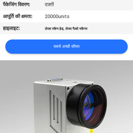
पैकेजिंग विवरण:
दफ़्ती
कारखाना
भ्रमण
आपूर्ति की क्षमता:
20000units
हाइलाइट:
,
लेजर स्कैन हेड
लेजर गैल्वो स्कैनर
गुणवत्ता
नियंत्रण
सबसे अच्छी कीमत
संपर्क
करें
एक
उद्धरण
की
विनती