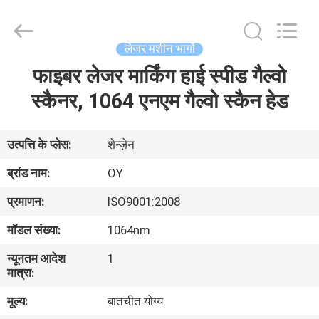
-
2026
Riselaser
Technology
Co.,
लेजर मशीन भागों
Ltd.
All
Rights
फाइबर लेजर मार्किंग हाई स्पीड गैल्वो
घर
Reserved.
स्कैनर, 1064 एनएम गैल्वो स्कैन हेड
उत्पादों
उत्पत्ति के प्लेस:
शेन्ज़ेन
वीआर
ब्रांड नाम:
OY
शो
प्रमाणन:
ISO9001:2008
मॉडल संख्या:
1064nm
हमारे
न्यूनतम आदेश
1
बारे
मात्रा:
में
मूल्य:
बातचीत योग्य