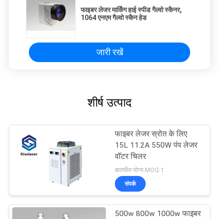
फाइबर लेजर मार्किंग हाई स्पीड गैल्वो स्कैनर,
1064 एनएम गैल्वो स्कैन हेड
जारी रखें
शीर्ष उत्पाद
फाइबर लेजर स्रोत के लिए
15L 11.2A 550W पंप लेजर
वॉटर चिलर
बातचीत योग्य MOQ:1
संपर्क
500w 800w 1000w फाइबर