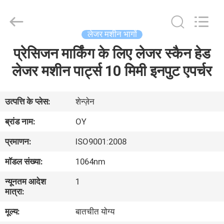
-
2026
Riselaser
Technology
Co.,
लेजर मशीन भागों
Ltd.
All
Rights
प्रेसिजन मार्किंग के लिए लेजर स्कैन हेड
घर
Reserved.
लेजर मशीन पार्ट्स 10 मिमी इनपुट एपर्चर
उत्पादों
उत्पत्ति के प्लेस:
शेन्ज़ेन
वीआर
ब्रांड नाम:
OY
शो
प्रमाणन:
ISO9001:2008
मॉडल संख्या:
1064nm
हमारे
न्यूनतम आदेश
1
बारे
मात्रा:
में
मूल्य:
बातचीत योग्य