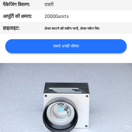
पैकेजिंग विवरण:
दफ़्ती
कारखाना
भ्रमण
आपूर्ति की क्षमता:
20000units
हाइलाइट:
,
लेजर काटने की मशीन भागों
लेजर स्कैन सिर
गुणवत्ता
नियंत्रण
सबसे अच्छी कीमत
संपर्क
करें
एक
उद्धरण
की
विनती