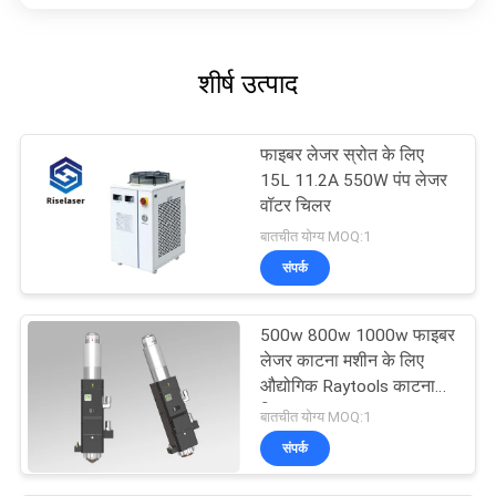
शीर्ष उत्पाद
फाइबर लेजर स्रोत के लिए
15L 11.2A 550W पंप लेजर
वॉटर चिलर
बातचीत योग्य MOQ:1
संपर्क
500w 800w 1000w फाइबर
लेजर काटना मशीन के लिए
औद्योगिक Raytools काटना
सिर
बातचीत योग्य MOQ:1
संपर्क