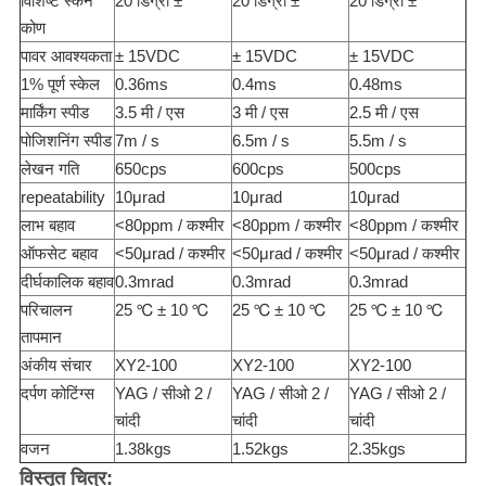
विशिष्ट स्कैन
20 डिग्री ±
20 डिग्री ±
20 डिग्री ±
कोण
पावर आवश्यकता
± 15VDC
± 15VDC
± 15VDC
1% पूर्ण स्केल
0.36ms
0.4ms
0.48ms
मार्किंग स्पीड
3.5 मी / एस
3 मी / एस
2.5 मी / एस
पोजिशनिंग स्पीड
7m / s
6.5m / s
5.5m / s
लेखन गति
650cps
600cps
500cps
repeatability
10μrad
10μrad
10μrad
लाभ बहाव
<80ppm / कश्मीर
<80ppm / कश्मीर
<80ppm / कश्मीर
ऑफसेट बहाव
<50μrad / कश्मीर
<50μrad / कश्मीर
<50μrad / कश्मीर
दीर्घकालिक बहाव
0.3mrad
0.3mrad
0.3mrad
परिचालन
25 ℃ ± 10 ℃
25 ℃ ± 10 ℃
25 ℃ ± 10 ℃
तापमान
अंकीय संचार
XY2-100
XY2-100
XY2-100
दर्पण कोटिंग्स
YAG / सीओ 2 /
YAG / सीओ 2 /
YAG / सीओ 2 /
चांदी
चांदी
चांदी
वजन
1.38kgs
1.52kgs
2.35kgs
विस्तृत चित्र: