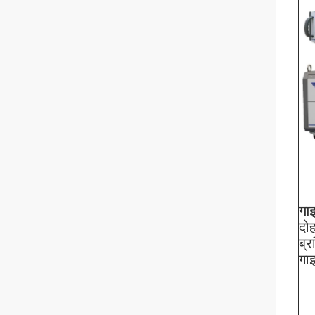
गा
दो
ब्
गा