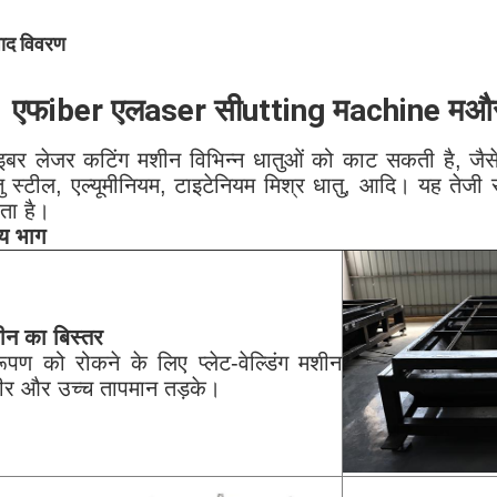
पाद विवरण
एफ
iber
एल
aser
सी
utting
म
achine
म
और
बर लेजर कटिंग मशीन विभिन्न धातुओं को काट सकती है, जैसे क
ु स्टील, एल्यूमीनियम, टाइटेनियम मिश्र धातु, आदि। यह तेजी
ता है।
्य भाग
ीन का बिस्तर
रूपण को रोकने के लिए प्लेट-वेल्डिंग मशीन
ीर और उच्च तापमान तड़के।