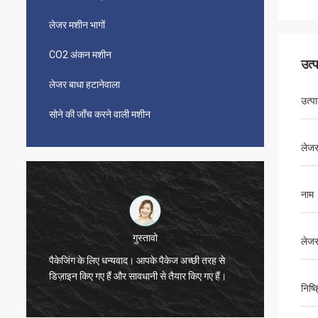
लेजर मशीन भागों
CO2 अंकन मशीन
उत्
लेजर बाधा हटानेवाला
उत्प
सोने की जाँच करने वाली मशीन
लेजर
नाम
लेजर
विजेता
मशीन मजब
धन्यवाद, ज़ो।
जैसे!
निष्