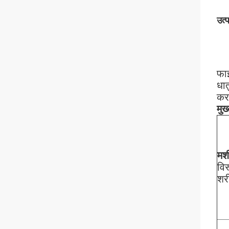
उत्
फाइ
धात
कर
मुख
मश
वि
शर