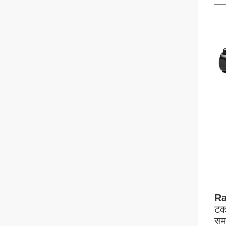
Ra
टक
सम