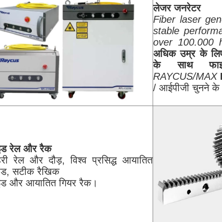
लेजर जनरेटर
Fiber laser gen
stable perform
over 100.000 
अधिक उम्र के लिए
के साथ फाइ
RAYCUS/MAX
/ आईपीजी चुनने क
इड रेल और रैक
हरी रेल और दौड़, विश्व प्रसिद्ध आयातित
रांड, सटीक रैखिक
इड और आयातित गियर रैक।