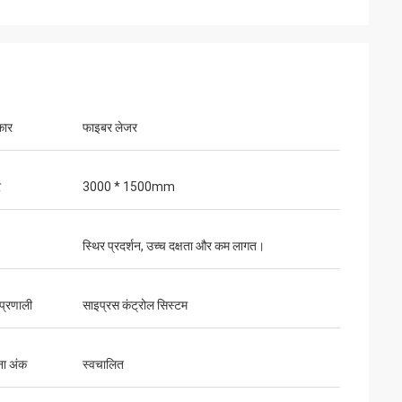
कार
फाइबर लेजर
र
3000 * 1500mm
स्थिर प्रदर्शन, उच्च दक्षता और कम लागत।
 प्रणाली
साइप्रस कंट्रोल सिस्टम
पैकेज अच्छी तरह से
े तैयार किए गए हैं।
ना अंक
स्वचालित