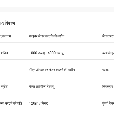
पाद विवरण
ाद का नाम
फाइबर लेजर काटने की मशीन
लेजर प्र
 शक्ति
1000 डब्ल्यू - 4000 डब्ल्यू
कार्य क्षेत्
सीएनसी फाइबर लेजर काटने की मशीन
फ़ीचर
Stefano
गुस्तावो
 स्रोत
मैक्स आईपीजी रेस्क्यू
नियंत्रण
ूत लग रहा है ... अच्छी तरह से बनाया गया है ..
पैकेजिंग के लिए धन्यवाद। आपके 
डिज़ाइन किए गए हैं और सावधानी स
क्रिय काटने की गति
120m / मिनट
कुंजी बेच