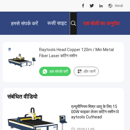
Hindi
रूसी साइट
हमसे संपर्क करें
एक बोली का अनुरोध
Raytools Head Copper 120m / Min Metal
Fiber Laser कटिंग मशीन
अब संपर्क करें
और जानें
संबंधित वीडियो
एल्यूमीनियम मिश्र धातु के लिए 15
00W फाइबर लेजर कटिंग मशीन R
aytools Cuthead
धातु फाइबर लेजर काटना मशीन
2020-11-05